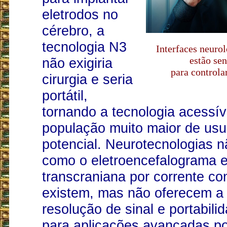
eletrodos no
cérebro, a
tecnologia N3
Interfaces neurol
estão se
não exigiria
para control
cirurgia e seria
portátil,
tornando a tecnologia acessí
população muito maior de usu
potencial. Neurotecnologias n
como o eletroencefalograma e
transcraniana por corrente con
existem, mas não oferecem a 
resolução de sinal e portabili
para aplicações avançadas p