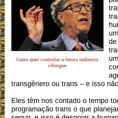
tr
tr
hu
um
de
tr
um
Gates quer controlar a futura indústria
ciborgue
co
ag
transgênero ou trans – e isso nã
Eles têm nos contado o tempo to
programação trans o que planeja
seguir, e isso é despojar a huma