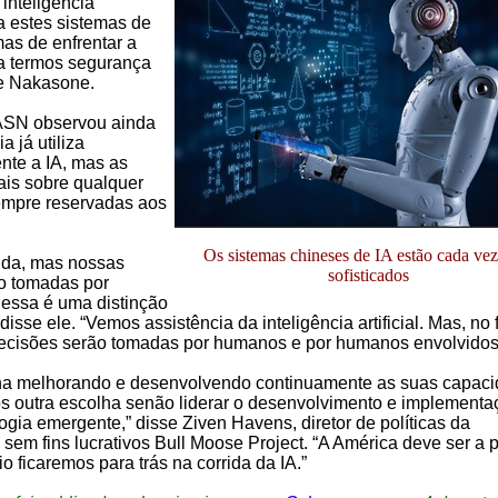
inteligência
a estes sistemas de
mas de enfrentar a
 termos segurança
se Nakasone.
ASN observou ainda
a já utiliza
nte a IA, mas as
ais sobre qualquer
empre reservadas aos
Os sistemas chineses de IA estão cada ve
juda, mas nossas
sofisticados
o tomadas por
essa é uma distinção
disse ele. “Vemos assistência da inteligência artificial. Mas, no 
decisões serão tomadas por humanos e por humanos envolvidos
a melhorando e desenvolvendo continuamente as suas capaci
os outra escolha senão liderar o desenvolvimento e implementa
ogia emergente,” disse Ziven Havens, diretor de políticas da
sem fins lucrativos Bull Moose Project. “A América deve ser a p
io ficaremos para trás na corrida da IA.”