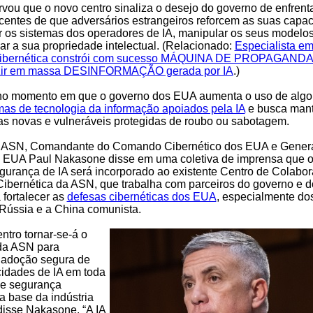
ou que o novo centro sinaliza o desejo do governo de enfrent
scentes de que adversários estrangeiros reforcem as suas capa
r os sistemas dos operadores de IA, manipular os seus modelo
r a sua propriedade intelectual. (Relacionado:
Especialista e
cibernética constrói com sucesso MÁQUINA DE PROPAGANDA
zir em massa DESINFORMAÇÃO gerada por IA
.)
 no momento em que o governo dos EUA aumenta o uso de algo
mas de tecnologia da informação apoiados pela IA
e busca mant
ras novas e vulneráveis protegidas de roubo ou sabotagem.
a ASN, Comandante do Comando Cibernético dos EUA e Genera
s EUA Paul Nakasone disse em uma coletiva de imprensa que 
egurança de IA será incorporado ao existente Centro de Colabo
ibernética da ASN, que trabalha com parceiros do governo e d
 fortalecer as
defesas cibernéticas dos EUA
, especialmente dos
 Rússia e a China comunista.
ntro tornar-se-á o
 da ASN para
 adoção segura de
idades de IA em toda
e segurança
a base da indústria
disse Nakasone. “A IA