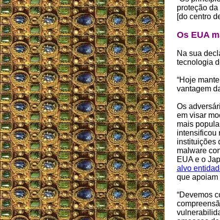
proteção da 
[do centro d
Os EUA ma
Na sua decl
tecnologia 
“Hoje mante
vantagem d
Os adversár
em visar mo
mais popula
intensificou
instituições
malware con
EUA e o Jap
alvo entida
que apoiam 
“Devemos co
compreensão
vulnerabilid