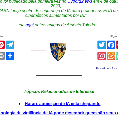
go foi publicado pela primeira vez no
Cyborg.news
em 4 de outu
2023,
o “ASN lança centro de segurança de IA para proteger os EUA d
cibernéticos alimentados por IA.”
Leia
aqui
outros artigos de Arsênio Toledo
lhe
Siga-
cebook
Pinterest
Telegram
Twitte
F
App
ail
Print
Share
Insta
Postado em 3 de
______________________
Tópicos Relacionados de Interesse
Harari: aquisição de IA está chegando
nologia de vigilância de IA pode descobrir quem são seus