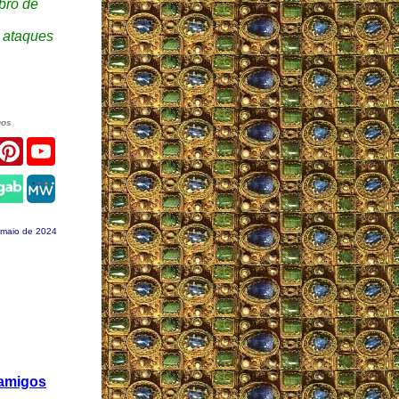
bro de
e ataques
nos
r
acebook
Pinterest
YouTube
gram
 maio de 2024
 amigos