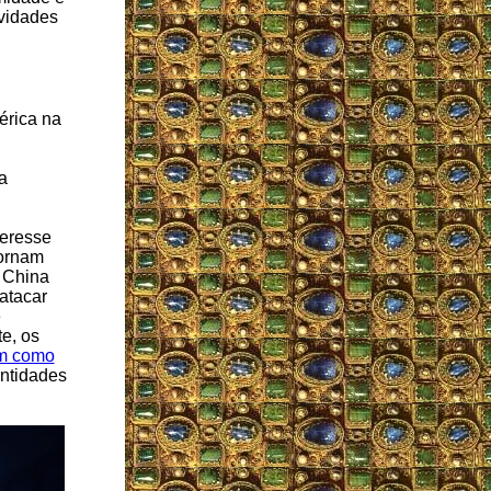
ividades
érica na
a
teresse
tornam
 China
atacar
e
e, os
am como
entidades