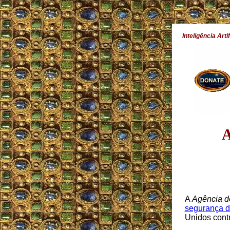
Inteligência Art
A
A
Agência d
segurança de 
Unidos contr