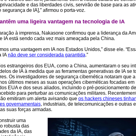
privacidade e das liberdades civis, servirão de base para as at
e segurança de IA],” afirmou o porta-voz.
ntêm uma ligeira vantagem na tecnologia de IA
aração à imprensa, Nakasone confirmou que a liderança da Am
de IA está sendo cada vez mais ameaçada pela China.
mos uma vantagem em IA nos Estados Unidos,” disse ele. “Ess
a IA
não deve ser considerada garantida
.”
ios estrangeiros dos EUA, como a China, aumentaram o seu in
delos de IA à medida que as ferramentas generativas de IA se 
res. Os investigadores de segurança cibernética notaram que a
 nos últimos meses as suas operações cibernéticas focadas em 
 dos EUA e dos seus aliados, incluindo o pré-posicionamento d
cebido para perturbar as comunicações militares. Recentement
ão emitiram um alerta avisando que
os hackers chineses tinh
des governamentais
, industriais, de telecomunicações e outras 
as suas forças armadas.
nstruir uma
 robusta das
ades da IA, das