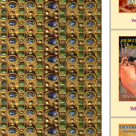
Vo
Vo