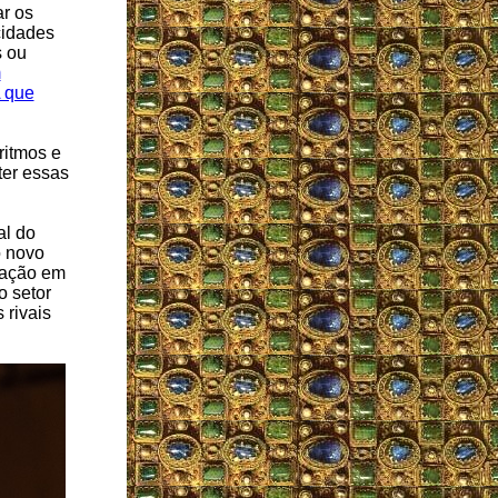
ar os
cidades
s ou
m
 que
ritmos e
er essas
l do
o novo
ração em
o setor
 rivais