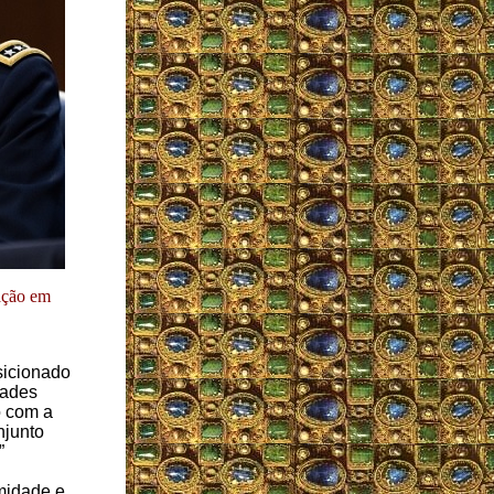
ação em
sicionado
dades
o com a
njunto
”
midade e