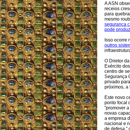
A ASN observ
receios cre
para quebra
mesmo rouba
segurança 
pode produ
Isso ocorre
outros siste
infraestrutu
O Diretor d
Exército do
centro de s
Segurança C
privado para
próximos, a
Este novo ce
ponto focal
“promover a
novas capac
a empresa d
nacional e n
de defesa,” 