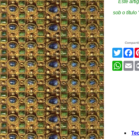
Este arti
sob o títul
Comparti
Twitter
Fa
Whats
Em
Tec