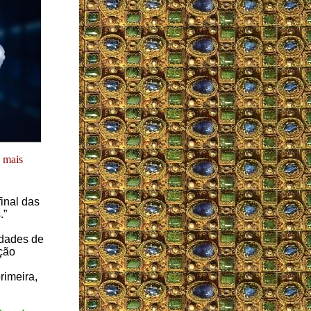
z mais
final das
.”
dades de
ção
rimeira,