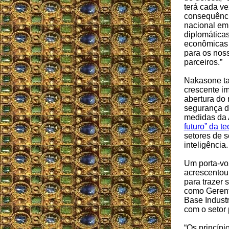
terá cada v
consequênci
nacional em
diplomáticas
econômicas 
para os noss
parceiros.”
Nakasone t
crescente im
abertura do 
segurança d
medidas d
futuro” da t
setores de 
inteligência.
Um porta-v
acrescentou
para trazer
como Gerent
Base Industr
com o setor
“Os princípi