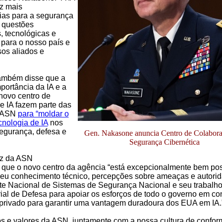
ez mais
as para a segurança
 questões
, tecnológicas e
para o nosso país e
os aliados e
ambém disse que a
portância da IA e a
novo centro de
e IA fazem parte das
a ASN
para “moldar o
ecnologia de IA
nos
segurança, defesa e
Gen. Nakasone anuncia Centro de Colabor
Segurança Cibernética
oz da ASN
 que o novo centro da agência “está excepcionalmente bem po
 seu conhecimento técnico, percepções sobre ameaças e autori
e Nacional de Sistemas de Segurança Nacional e seu trabalh
ial de Defesa para apoiar os esforços de todo o governo em co
 privado para garantir uma vantagem duradoura dos EUA em IA.
os e valores da ASN, juntamente com a nossa cultura de confor