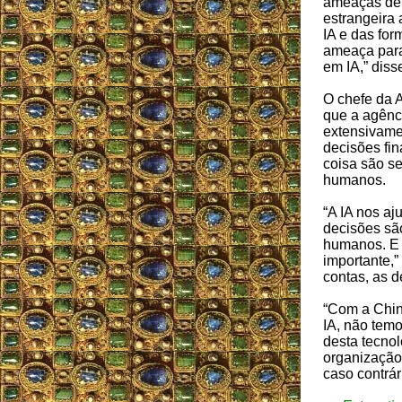
ameaças de 
estrangeira 
IA e das for
ameaça para
em IA,” dis
O chefe da 
que a agênci
extensivame
decisões fin
coisa são s
humanos.
“A IA nos a
decisões sã
humanos. E 
importante,” 
contas, as 
“Com a Chin
IA, não tem
desta tecnol
organização 
caso contrár