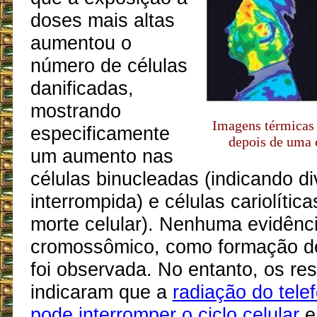
doses mais altas
aumentou o
número de células
danificadas,
mostrando
Imagens térmicas
especificamente
depois de uma 
um aumento nas
células binucleadas (indicando di
interrompida) e células cariolítica
morte celular). Nenhuma evidênc
cromossômico, como formação de
foi observada. No entanto, os re
indicaram que a
radiação do telef
pode interromper o ciclo celular
e 