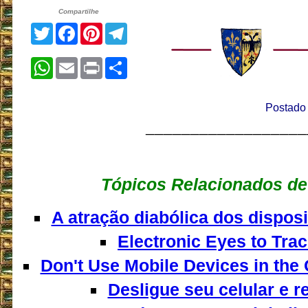
Compartilhe
Twitter
Facebook
Pinterest
Telegram
WhatsApp
Email
Print
Share
Postado 
__________________
Tópicos Relacionados de
A atração diabólica dos dispos
Electronic Eyes to Tra
Don't Use Mobile Devices in the
Desligue seu celular e re