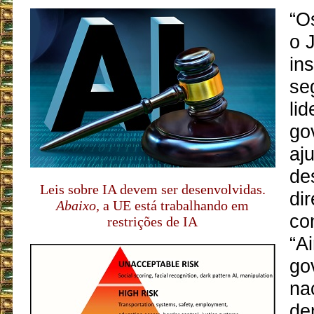
“O
o 
ins
se
li
go
aj
de
Leis sobre IA devem ser desenvolvidas.
dir
Abaixo,
a UE está trabalhando em
co
restrições de IA
“A
go
na
de