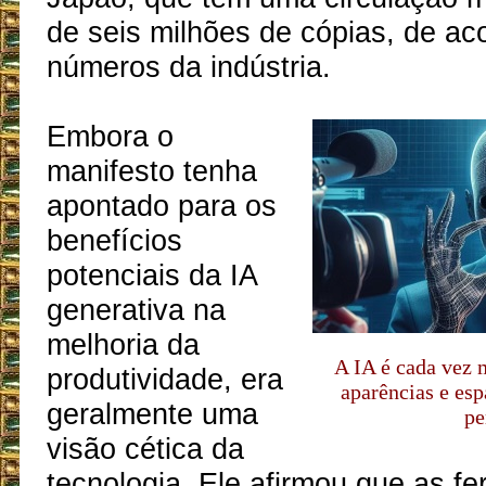
de seis milhões de cópias, de a
números da indústria.
Embora o
manifesto tenha
apontado para os
benefícios
potenciais da IA
generativa na
melhoria da
A IA é cada vez m
produtividade, era
aparências e es
geralmente uma
pe
visão cética da
tecnologia. Ele afirmou que as f