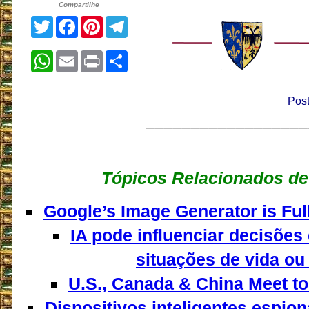
Compartilhe
Twitter
Facebook
Pinterest
Telegram
WhatsApp
Email
Print
Share
Post
__________________
Tópicos Relacionados de
Google’s Image Generator is Fu
IA pode influenciar decisõe
situações de vida ou
U.S., Canada & China Meet to
Dispositivos inteligentes espion