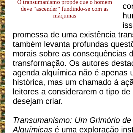
O transumanismo propõe que o homem
co
deve “ascender” fundindo-se com as
hu
máquinas
is
promessa de uma existência tran
também levanta profundas questõ
morais sobre as consequências d
transformação. Os autores dest
agenda alquímica não é apenas 
histórica, mas um chamado à açã
leitores a considerarem o tipo de
desejam criar.
Transumanismo: Um Grimório de
Alquímicas
é uma exploração inst