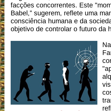
facções concorrentes. Este "mom
Babel,” sugerem, reflete uma ma
consciência humana e da socied
objetivo de controlar o futuro da
Na
Far
co
"a
al
vi
co
tr
re