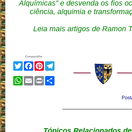
Alquímicas” e desvenda os fios oc
ciência, alquimia e transform
Leia mais artigos de Ramon
Compartilhe
Twitter
Facebook
Pinterest
Telegram
WhatsApp
Email
Print
Share
Post
__________________
Tópicos Relacionados de