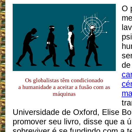
O 
me
la
ps
hu
se
de 
ca
Os globalistas têm condicionado
cé
a humanidade a aceitar a fusão com as
ma
máquinas
tr
Universidade de Oxford, Elise Bo
promover seu livro, disse que a 
sobreviver é se fundindo com a t