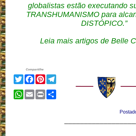
globalistas estão executando 
TRANSHUMANISMO para alcanç
DISTÓPICO.”
Leia mais artigos de Belle 
Compartilhe
Twitter
Facebook
Pinterest
Telegram
WhatsApp
Email
Print
Share
Postado
__________________