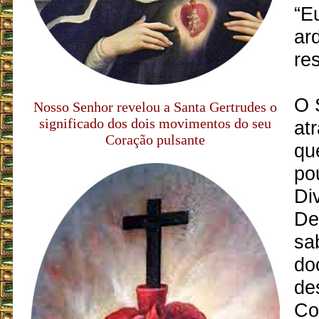
“E
ar
re
O 
Nosso Senhor revelou a Santa Gertrudes o
significado dos dois movimentos do seu
atr
Coração pulsante
qu
po
Di
De
sa
do
de
Co