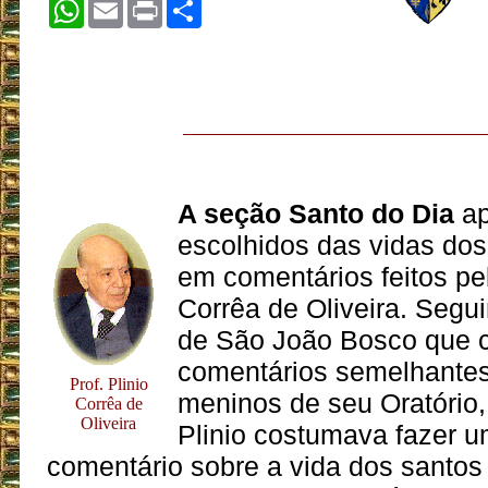
WhatsApp
Email
Print
Share
A seção Santo do Dia
ap
escolhidos das vidas do
em comentários feitos pel
Corrêa de Oliveira. Segu
de São João Bosco que 
comentários semelhantes
Prof. Plinio
meninos de seu Oratório, 
Corrêa de
Oliveira
Plinio costumava fazer u
comentário sobre a vida dos santo