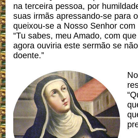
na terceira pessoa, por humildad
suas irmãs apressando-se para 
queixou-se a Nosso Senhor com 
“Tu sabes, meu Amado, com que 
agora ouviria este sermão se não
doente.”
No
re
“Q
qu
qu
pr