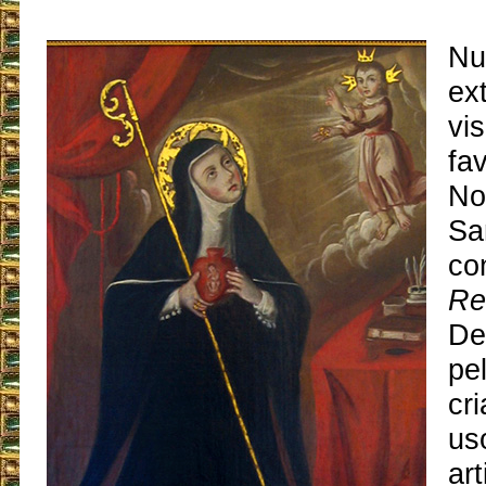
Nu
ex
vi
fa
No
Sa
co
Re
De
pe
cr
us
art