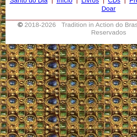
Santo do Dia
|
Início
|
Livros
|
CDs
|
Pr
Doar
___________________________________
©
2018-
2026 Tradition in Action do Bra
Reservados