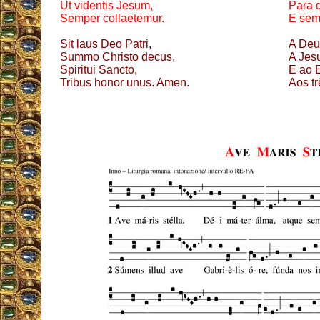
Ut videntis Jesum,
Para 
Semper collaetemur.
E sem
Sit laus Deo Patri,
A Deu
Summo Christo decus,
A Jes
Spiritui Sancto,
E ao 
Tribus honor unus. Amen.
Aos t