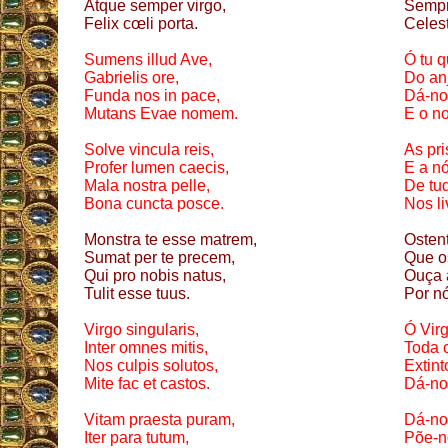
Atque semper virgo,
Sempr
Felix cœli porta.
Celest
Sumens illud Ave,
Ó tu q
Gabrielis ore,
Do an
Funda nos in pace,
Dá-no
Mutans Evae nomem.
E o n
Solve vincula reis,
As pri
Profer lumen caecis,
E a n
Mala nostra pelle,
De tu
Bona cuncta posce.
Nos li
Monstra te esse matrem,
Osten
Sumat per te precem,
Que o
Qui pro nobis natus,
Ouça 
Tulit esse tuus.
Por nó
Virgo singularis,
Ó Vir
Inter omnes mitis,
Toda c
Nos culpis solutos,
Extin
Mite fac et castos.
Dá-no
Vitam praesta puram,
Dá-no
Iter para tutum,
Põe-n