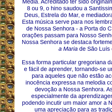
Média. Acreditado ter sido origin
8 ou 9, o hino saudou a Santís
Deus, Estrela do Mar, e mediado
Esta música serve para nos lembr
de Nossa Senhora - a Porta do C
orações passam para Nosso Senhor
Nossa Senhora se destaca fortem
a Maria
de São Luís 
Essa forma particular gregoriana 
e fácil de aprender, tornando-se
para aqueles que não estão ac
inocência expressa na melodia c
devoção a Nossa Senhora. As
especialmente da aprendizag
podendo incutir um maior amor a
uma apreciação para as tradiçõ