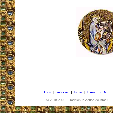
Hinos
|
Religioso
|
Início
|
Livros
|
CDs
|
© 2018-
2026 Tradition in Action do Brasil 