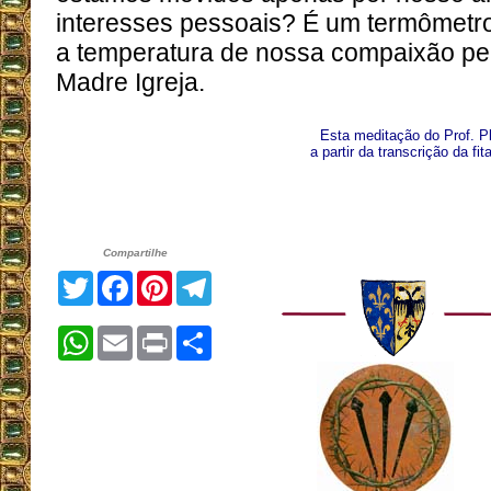
interesses pessoais? É um termômetro
a temperatura de nossa compaixão pe
Madre Igreja.
Esta meditação do Prof. Pli
a partir da transcrição da fi
Compartilhe
Twitter
Facebook
Pinterest
Telegram
WhatsApp
Email
Print
Share