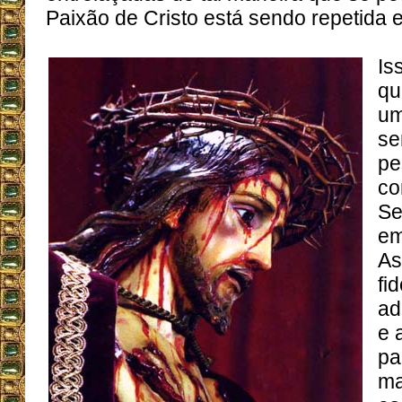
Paixão de Cristo está sendo repetida 
Is
qu
um
se
pe
co
Se
em
As
fi
ad
e 
pa
ma