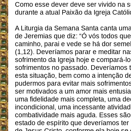
Como esse dever deve ser vivido na s
durante a atual Paixão da Igreja Catól
A Liturgia da Semana Santa canta um
de Jeremias que diz: “Ó vós todos que
caminho, parai e vede se há dor seme
(1,12). Deveríamos parar e meditar n
sofrimento da Igreja hoje e compará-l
sofrimentos no passado. Deveríamos te
esta situação, bem como a intenção de
pudermos para evitar mais sofrimento
ser motivados a um amor mais entusia
uma fidelidade mais completa, uma d
incondicional, uma incessante ativida
combatividade mais aguda. Esses são
estado de espírito que deveríamos ter
de Jesus Cristo, conforme ela hoje se