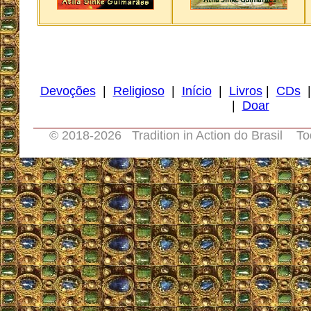
Devoções
|
Religioso
|
Início
|
Livros
|
CDs
|
Doar
© 2018-
2026 Tradition in Action do Brasil To