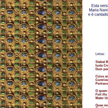
Esta vers
Maria Nani
e é cantado
Letras:
Stabat M
Iuxta C
Dum pen
Cuius a
Contrist
Pertrans
O quam tr
Fuit illa
Mater Un
Quae mo