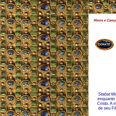
Hinos e Canç
Stabat Ma
enquanto 
Cristo. A 
de seu Fi