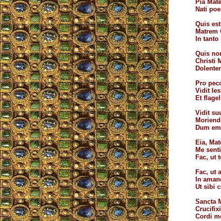
Pia Mate
Nati poe
Quis est
Matrem C
In tanto
Quis non
Christi 
Dolente
Pro pecc
Vidit Ie
Et flage
Vidit s
Moriend
Dum emi
Eia, Mat
Me senti
Fac, ut
Fac, ut
In aman
Ut sibi
Sancta M
Crucifix
Cordi me