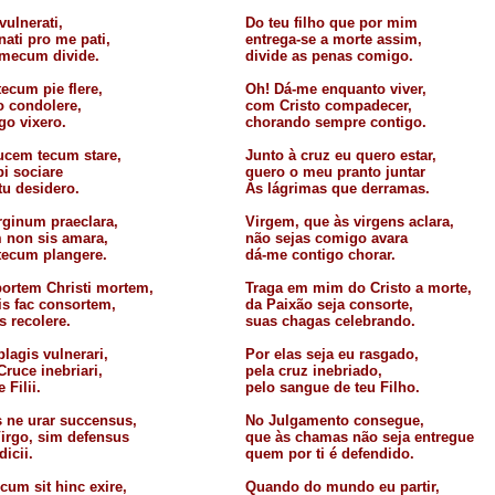
vulnerati,
Do teu filho que por mim
ati pro me pati,
entrega-se a morte assim,
mecum divide.
divide as penas comigo.
ecum pie flere,
Oh! Dá-me enquanto viver,
o condolere,
com Cristo compadecer,
go vixero.
chorando sempre contigo.
ucem tecum stare,
Junto à cruz eu quero estar,
bi sociare
quero o meu pranto juntar
tu desidero.
Às lágrimas que derramas.
rginum praeclara,
Virgem, que às virgens aclara,
m non sis amara,
não sejas comigo avara
tecum plangere.
dá-me contigo chorar.
portem Christi mortem,
Traga em mim do Cristo a morte,
is fac consortem,
da Paixão seja consorte,
s recolere.
suas chagas celebrando.
lagis vulnerari,
Por elas seja eu rasgado,
ruce inebriari,
pela cruz inebriado,
 Filii.
pelo sangue de teu Filho.
 ne urar succensus,
No Julgamento consegue,
Virgo, sim defensus
que às chamas não seja entregue
dicii.
quem por ti é defendido.
 cum sit hinc exire,
Quando do mundo eu partir,