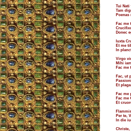
Tui Nati 
Tam dign
Poenas 
Fac me t
Crucifix
Donec e
Iuxta Cr
Et me ti
In planc
Virgo vi
Mihi ia
Fac me 
Fac, ut 
Passion
Et plaga
Fac me p
Fac me C
Et cruore
Flammis
Per te, 
In die iu
Christe,