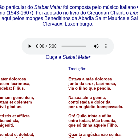
ão particular do
Stabat Mater
foi composta pelo músico Italiano
no (1543-1607). Foi adotado no livro do Gregorian Chant, o
Lib
 aqui pelos monges Beneditinos da Abadia Saint Maurice e Sai
Clervaux, Luxemburgo.
Ouça a
Stabat Mater
Tradução:
ater dolorosa
Estava a mãe dolorosa
rucem lacrimosa,
junto da cruz, lacrimosa,
debat Filius.
via o filho que pendia.
nimam gementem,
Na sua alma gemia,
atam et dolentem
contristada e dolorida
ivit gladius.
por um gládio transpassada.
istis et afflicta
Oh! Quão triste e aflita
 benedicta,
entre todas, Mãe bendita,
igeniti.
que só tinha aquele Filho.
erebat et dolebat,
Quanta angústia não sentia,