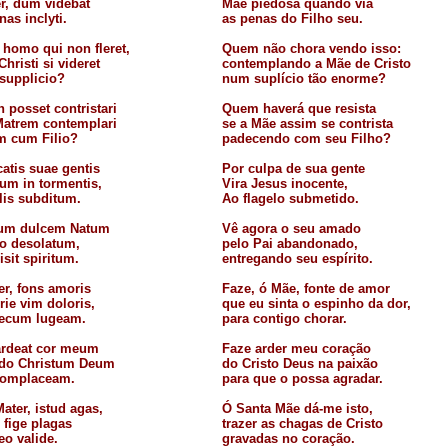
r, dum videbat
Mãe piedosa quando via
nas inclyti.
as penas do Filho seu.
 homo qui non fleret,
Quem não chora vendo isso:
hristi si videret
contemplando a Mãe de Cristo
 supplicio?
num suplício tão enorme?
 posset contristari
Quem haverá que resista
Matrem contemplari
se a Mãe assim se contrista
m cum Filio?
padecendo com seu Filho?
atis suae gentis
Por culpa de sua gente
sum in tormentis,
Vira Jesus inocente,
llis subditum.
Ao flagelo submetido.
uum dulcem Natum
Vê agora o seu amado
o desolatum,
pelo Pai abandonado,
sit spiritum.
entregando seu espírito.
er, fons amoris
Faze, ó Mãe, fonte de amor
rie vim doloris,
que eu sinta o espinho da dor,
 tecum lugeam.
para contigo chorar.
 ardeat cor meum
Faze arder meu coração
do Christum Deum
do Cristo Deus na paixão
 complaceam.
para que o possa agradar.
ater, istud agas,
Ó Santa Mãe dá-me isto,
i fige plagas
trazer as chagas de Cristo
o valide.
gravadas no coração.