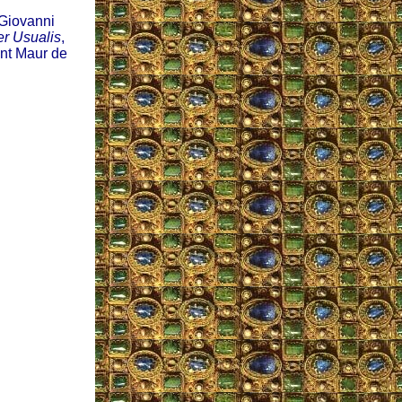
 Giovanni
er Usualis
,
nt Maur de