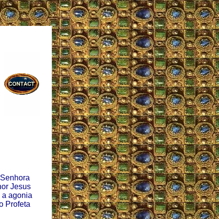
a Senhora
hor Jesus
a a agonia
o Profeta