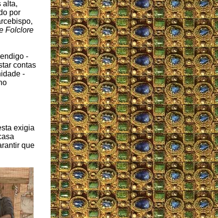
alta,
do por
arcebispo,
e Folclore
endigo -
star contas
idade -
no
sta exigia
casa
rantir que