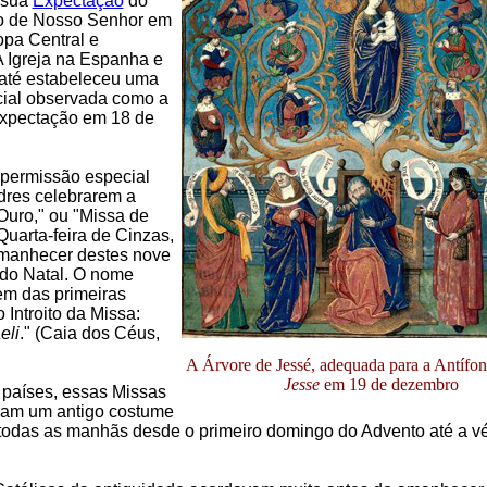
 sua
Expectação
do
o de Nosso Senhor em
opa Central e
 Igreja na Espanha e
até estabeleceu uma
cial observada como a
Expectação em 18 de
permissão especial
dres celebrarem a
Ouro," ou "Missa de
uarta-feira de Cinzas,
manhecer destes nove
 do Natal. O nome
em das primeiras
 Introito da Missa:
eli
." (Caia dos Céus,
A Árvore de Jessé, adequada para a Antífo
Jesse
em 19 de dezembro
países, essas Missas
ram um antigo costume
todas as manhãs desde o primeiro domingo do Advento até a v