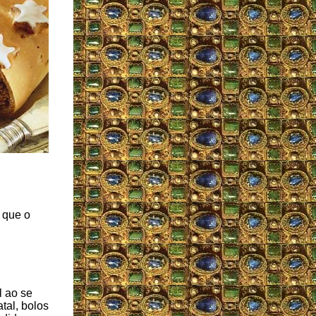
 que o
l ao se
tal, bolos