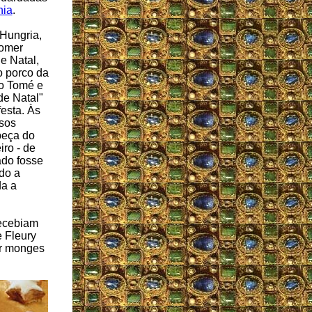
nia
.
 Hungria,
comer
e Natal,
 porco da
ão Tomé e
de Natal"
festa. Às
ssos
beça do
iro - de
ado fosse
ado a
da a
recebiam
 Fleury
or monges