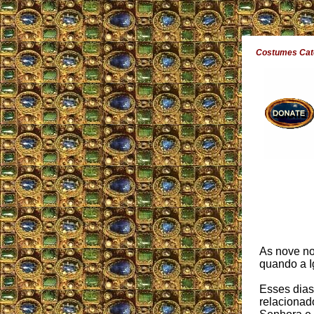
Costumes Cat
As nove no
quando a I
Esses dias
relaciona