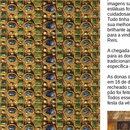
imagens s
estátuas f
cuidadosa
Tudo tinha
sua melhor
brilhante 
para a vin
Reis.
A chegada 
para as do
tradicionai
específica
As donas d
em 16 de d
recheado c
pão foi fe
Todos esse
festa da v