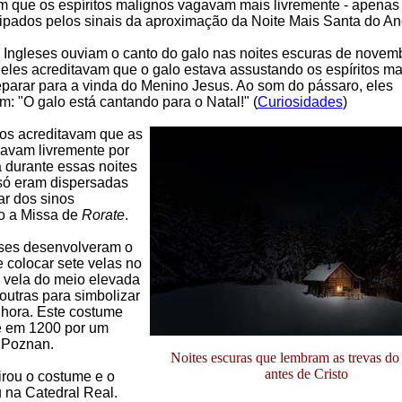
m que os espíritos malignos vagavam mais livremente - apenas
ipados pelos sinais da aproximação da Noite Mais Santa do An
Ingleses ouviam o canto do galo nas noites escuras de novem
eles acreditavam que o galo estava assustando os espíritos ma
eparar para a vinda do Menino Jesus. Ao som do pássaro, eles
: "O galo está cantando para o Natal!" (
Curiosidades
)
os acreditavam que as
avam livremente por
a durante essas noites
só eram dispersadas
ar dos sinos
o a Missa de
Rorate
.
ses desenvolveram o
 colocar sete velas no
a vela do meio elevada
outras para simbolizar
hora. Este costume
e em 1200 por um
Poznan.
Noites escuras que lembram as trevas d
antes de Cristo
rou o costume e o
 na Catedral Real.