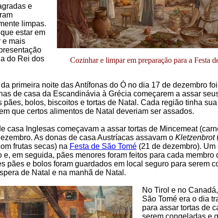
agradas e
oram
mente limpas.
 que estar em
 e mais
apresentação
da do Rei dos
Cozinhar e limpar em preparação para a Festa d
da primeira noite das Antífonas do Ó no dia 17 de dezembro foi
nas de casa da Escandinávia à Grécia começarem a assar seu
s pães, bolos, biscoitos e tortas de Natal. Cada região tinha sua
 em que certos alimentos de Natal deveriam ser assados.
e casa Inglesas começavam a assar tortas de Mincemeat (carn
ezembro. As donas de casa Austríacas assavam o
Kletzenbrot
om frutas secas) na
Festa de São Tomé
(21 de dezembro). Um
ito e, em seguida, pães menores foram feitos para cada membro d
s pães e bolos foram guardados em local seguro para serem c
éspera de Natal e na manhã de Natal.
No Tirol e no Canadá,
São Tomé era o dia tr
para assar tortas de c
serem congeladas e 