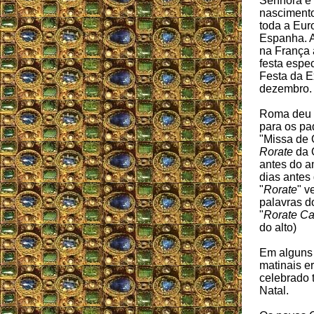
Senhora e
nasciment
toda a Eur
Espanha. A
na França 
festa espe
Festa da 
dezembro.
Roma deu 
para os pa
"Missa de 
Rorate
da Q
antes do a
dias antes
"
Rorate
" v
palavras do
"
Rorate Ca
do alto)
Em alguns 
matinais e
celebrado 
Natal.