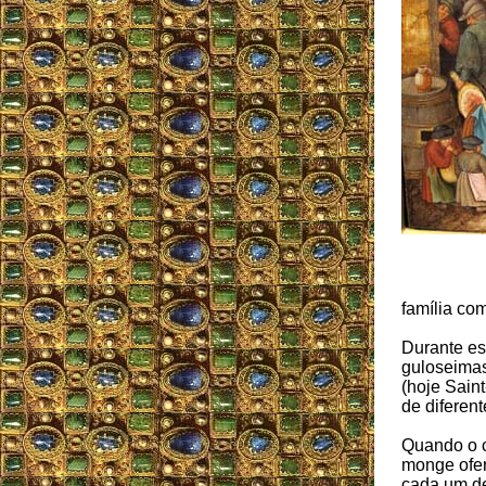
família co
Durante es
guloseimas
(hoje Saint
de diferen
Quando o c
monge ofer
cada um d