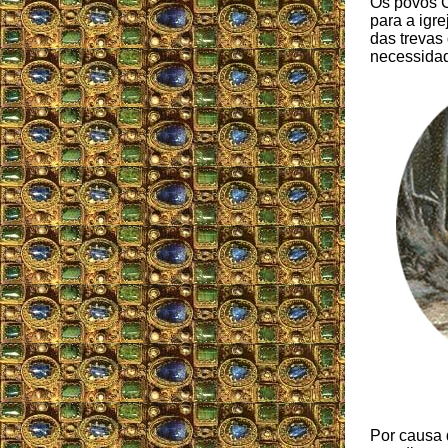
Os povos C
para a igr
das trevas
necessidade
Por causa 