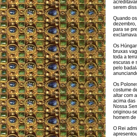
acreditava
serem diss
Quando os 
dezembro, 
para se pr
exclamavam
Os Húngar
bruxas vag
toda a terr
escuras e 
pelo badal
anunciand
Os Polone
costume de
altar com 
acima das 
Nossa Sen
originou-s
homem de 
O Rei admi
apresentou