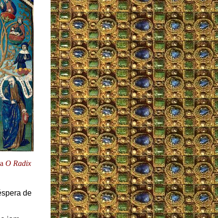
na
O Radix
éspera de