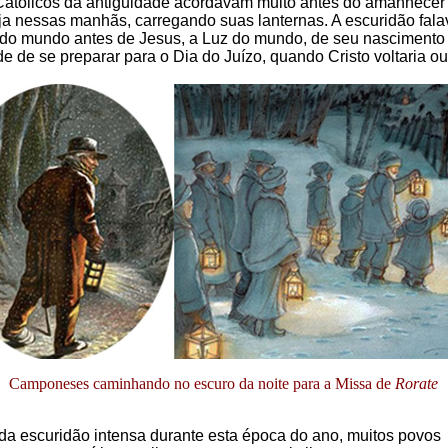
atólicos da antiguidade acordavam muito antes do amanhecer
eja nessas manhãs, carregando suas lanternas. A escuridão fala
 do mundo antes de Jesus, a Luz do mundo, de seu nascimento
 de se preparar para o Dia do Juízo, quando Cristo voltaria ou
Camponeses caminhando no escuro da noite para a Missa de
Rorate
da escuridão intensa durante esta época do ano, muitos povos