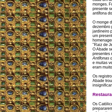
monges. F
presente s
antífona do
O monge d
dezembro p
jardineiro
um present
homenagem
"Raiz de J
O Abade s
presentes 
Antífonas 
e muitas v
eram muito
Os registr
Abade trou
insignifican
Restaura
Os Católic
prepararem 