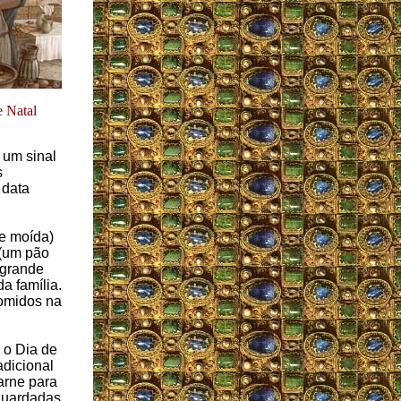
e Natal
 um sinal
s
 data
e moída)
(um pão
 grande
a família.
omidos na
 o Dia de
adicional
arne para
guardadas