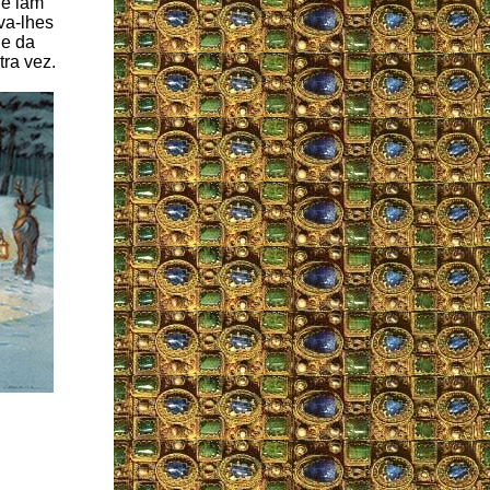
 e iam
va-lhes
 e da
tra vez.