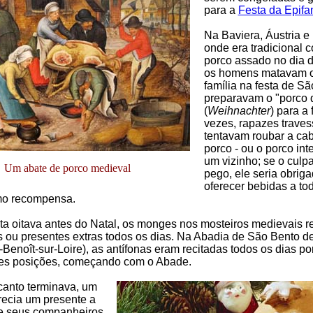
para a
Festa da Epifa
Na Baviera, Áustria e
onde era tradicional 
porco assado no dia d
os homens matavam o
família na festa de S
preparavam o "porco 
(
Weihnachter
) para a 
vezes, rapazes trave
tentavam roubar a ca
porco - ou o porco inte
um vizinho; se o culp
Um abate de porco medieval
pego, ele seria obrig
oferecer bebidas a to
mo recompensa.
ta oitava antes do Natal, os monges nos mosteiros medievais 
 ou presentes extras todos os dias. Na Abadia de São Bento de
-Benoît-sur-Loire), as antífonas eram recitadas todos os dias p
tes posições, começando com o Abade.
anto terminava, um
ecia um presente a
e seus companheiros