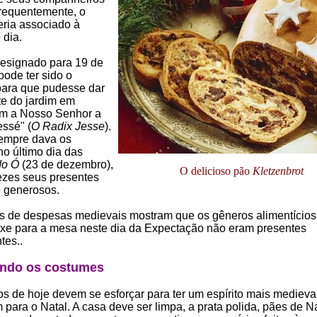
requentemente, o
eria associado à
 dia.
esignado para 19 de
ode ter sido o
 para que pudesse dar
e do jardim em
 a Nosso Senhor a
essé" (
O Radix Jesse
).
empre dava os
no último dia das
do Ó
(23 de dezembro),
O delicioso pão
Kletzenbrot
ezes seus presentes
 generosos.
os de despesas medievais mostram que os gêneros alimentícios
xe para a mesa neste dia da Expectação não eram presentes
tes..
ndo os costumes
os de hoje devem se esforçar para ter um espírito mais medieva
para o Natal. A casa deve ser limpa, a prata polida, pães de Na