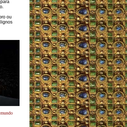
 para
o.
bro ou
lignos
o mundo