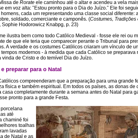
 Missa de
Rorate
ele caminhou até o altar e acendeu a vela mais 
e em voz alta: "Estou pronto para o Dia do Juízo." Ele foi segui
s homens, cada um representando uma classe social diferente: 
obre, soldado, comerciante e camponês. (
Costumes, Tradições 
, Sophie Hodorowicz Knabpg, p. 23)
me ilustra bem como todo Católico Medieval - fosse ele rei ou m
nte de que ele teria que comparecer perante o Tribunal para pre
os. A verdade e os costumes Católicos criaram um vínculo de un
s tempos modernos - à medida que cada Católico se preparava 
 vinda de Cristo e do temível Dia do Juízo.
e preparar para o Natal
atólicos compreenderam que a preparação para uma grande fe
a física e também espiritual. Em todos os países, as donas de 
 casa completamente durante a semana antes do Natal para ga
esse pronto para a grande Festa.
a porcelana
das até
a chaminé foi
melhores toalhas
oram lavadas
a de Natal e as