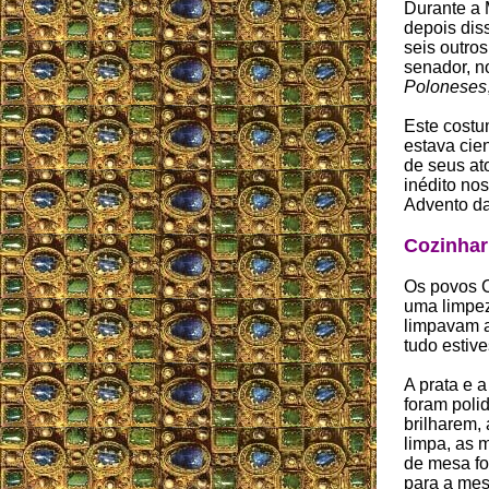
Durante a
depois diss
seis outro
senador, n
Poloneses
Este costu
estava cie
de seus at
inédito no
Advento da
Cozinhar 
Os povos C
uma limpez
limpavam a
tudo estiv
A prata e 
foram poli
brilharem, 
limpa, as 
de mesa f
para a mes