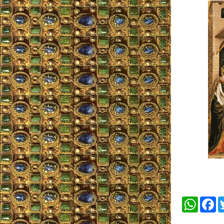
WhatsA
Fa