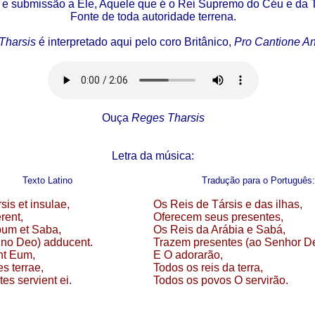
e submissão a Ele, Aquele que é o Rei Supremo do Céu e da T
Fonte de toda autoridade terrena.
Tharsis
é interpretado aqui pelo coro Britânico,
Pro Cantione An
Ouça
Reges Tharsis
Letra da música:
Texto Latino
Tradução para o Português:
is et insulae,
Os Reis de Társis e das ilhas,
rent,
Oferecem seus presentes,
um et Saba,
Os Reis da Arábia e Sabá,
no Deo) adducent.
Trazem presentes (ao Senhor De
nt Eum,
E O adorarão,
s terrae,
Todos os reis da terra,
s servient ei.
Todos os povos O servirão.