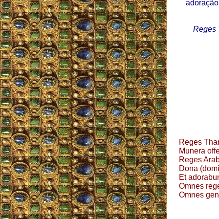
adoração 
Reges 
Reges Thars
Munera offe
Reges Arab
Dona (domi
Et adorabu
Omnes rege
Omnes gente