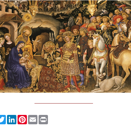
pp
cebook
Twitter
LinkedIn
Pinterest
Email
Print