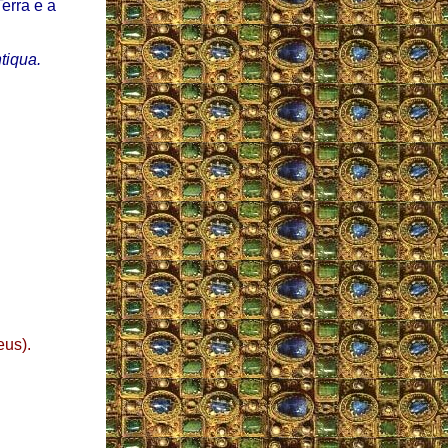
erra e a
tiqua.
us).