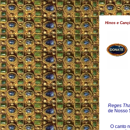
Hinos e Canç
Reges Tha
de Nosso S
O canto n