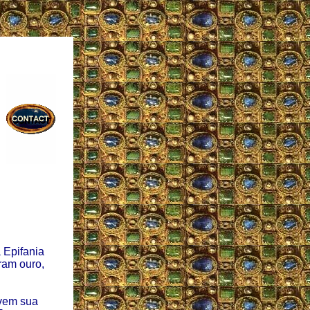
a Epifania
ram ouro,
evem sua