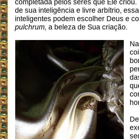
completada pelos seres que Ele criou.
de sua inteligência e livre arbítrio, ess
inteligentes podem escolher Deus e co
pulchrum,
a beleza de Sua criação.
Na
co
bo
pe
da
qu
co
ho
De
ex
se