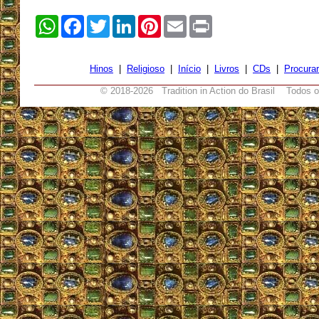
WhatsApp
Facebook
Twitter
LinkedIn
Pinterest
Email
Print
Hinos
|
Religioso
|
Início
|
Livros
|
CDs
|
Procurar
© 2018-
2026 Tradition in Action do Brasil Todos o