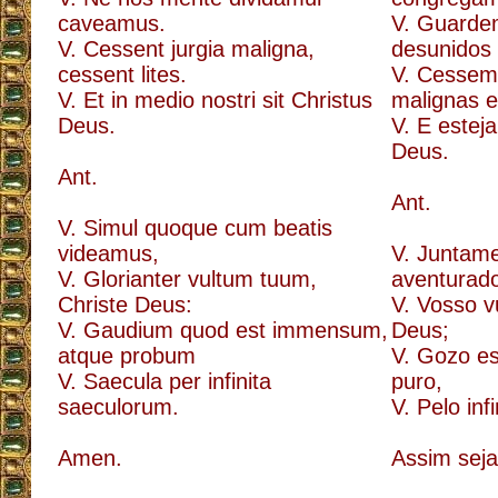
caveamus.
V. Guarde
V. Cessent jurgia maligna,
desunidos 
cessent lites.
V. Cessem
V. Et in medio nostri sit Christus
malignas e 
Deus.
V. E estej
Deus.
Ant.
Ant.
V. Simul quoque cum beatis
videamus,
V. Juntam
V. Glorianter vultum tuum,
aventurad
Christe Deus:
V. Vosso vu
V. Gaudium quod est immensum,
Deus;
atque probum
V. Gozo est
V. Saecula per infinita
puro,
saeculorum.
V. Pelo inf
Amen.
Assim seja