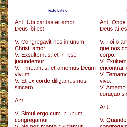
Texto Latino
T
Ant. Ubi caritas et amor,
Ant. Onde 
Deus ibi est.
Deus aí es
V. Congregavit nos in unum
V. Foi o a
Christi amor
que nos c
V. Exsultemus, et in ipso
corpo.
jucundemur
V. Exulte
V. Timeamus, et amemus Deum
encontrar 
vivum.
V. Temam
V. Et ex corde diligamus nos
vivo.
sincero.
V. Amemo
coração si
Ant.
Ant.
V. Simul ergo cum in unum
congregamur:
V. Quando,
V. Ne nos mente dividamur
congregam