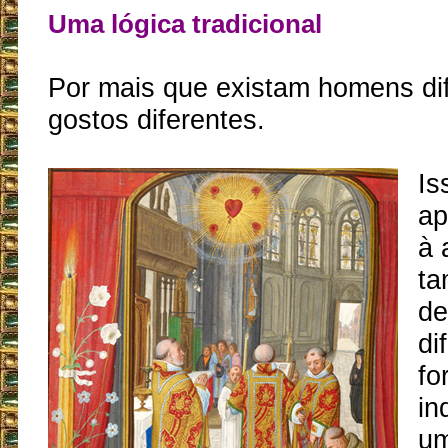
Uma lógica tradicional
Por mais que existam homens dif
gostos diferentes.
Is
ap
à 
ta
de
di
fo
in
um