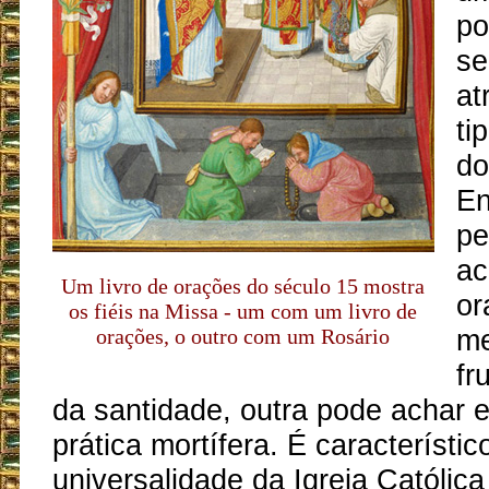
po
se
at
ti
do
En
pe
ac
Um livro de orações do século 15 mostra
or
os fiéis na Missa - um com um livro de
me
orações, o outro com um Rosário
fr
da santidade, outra pode achar
prática mortífera. É característic
universalidade da Igreja Católic