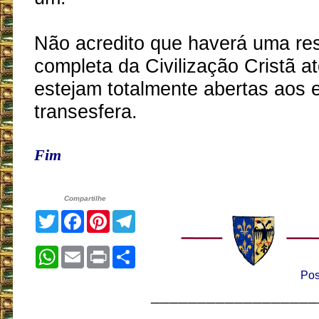
Não acredito que haverá uma re
completa da Civilização Cristã a
estejam totalmente abertas aos 
transesfera.
Fim
Compartilhe
Twitter
Facebook
Pinterest
Telegram
WhatsApp
Email
Print
Share
Pos
__________________