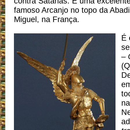
contra Satanás. É uma excelent
famoso Arcanjo no topo da Abad
Miguel, na França.
É 
se
–
(Q
De
em
to
na
Ne
ad