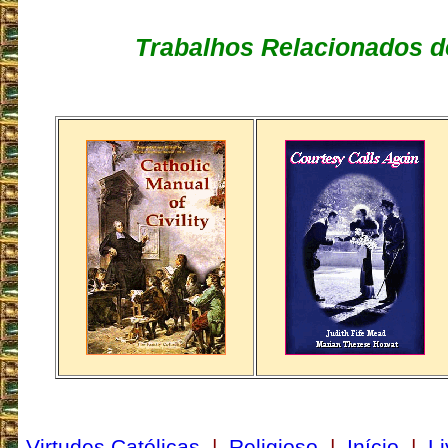
Trabalhos Relacionados d
Virtudes Católicas
|
Religioso
|
Início
|
Li