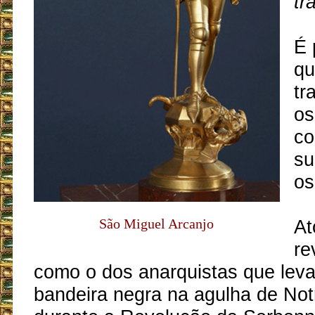
tr
É 
qu
tr
os
co
su
os
São Miguel Arcanjo
At
re
como o dos anarquistas que lev
bandeira negra na agulha de No