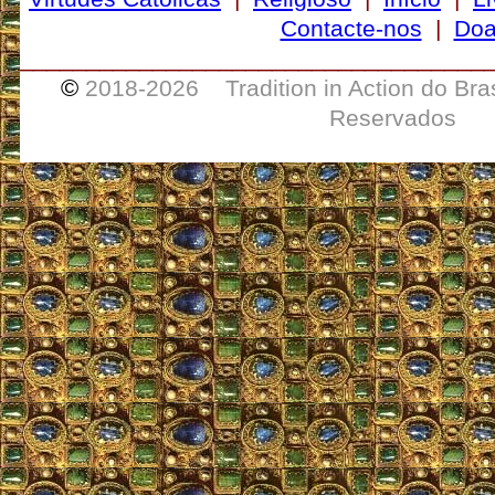
Contacte-nos
|
Doa
___________________________________
©
2018-
2026 Tradition in Action do Bra
Reservados