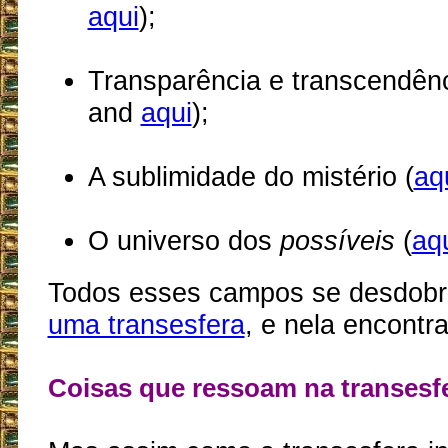
aqui
);
Transparência e transcendênc
and
aqui
);
A sublimidade do mistério (
aq
O universo dos
possíveis
(
aq
Todos esses campos se desdob
uma transesfera
, e nela encont
Coisas que ressoam na transesf