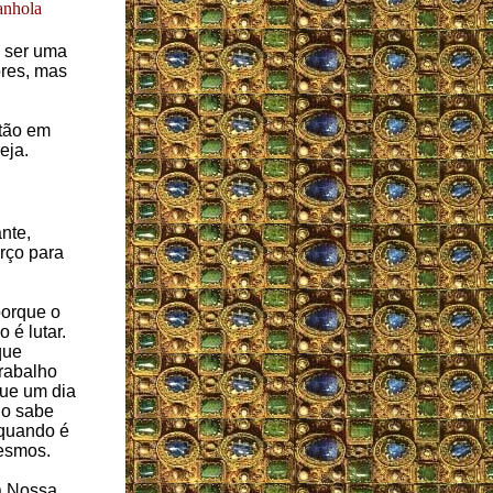
anhola
e ser uma
ores, mas
 tão em
eja.
nte,
orço para
porque o
 é lutar.
que
trabalho
que um dia
do sabe
 quando é
esmos.
a Nossa