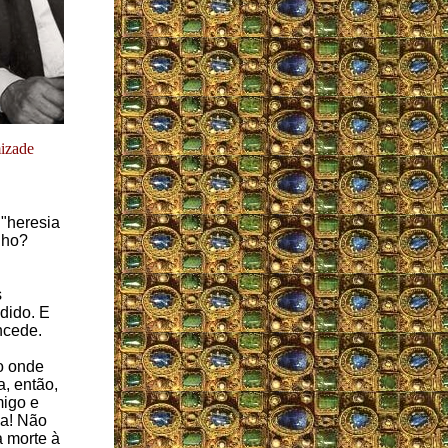
mizade
 "heresia
nho?
s
dido. E
ncede.
o onde
a, então,
migo e
sa! Não
 morte à