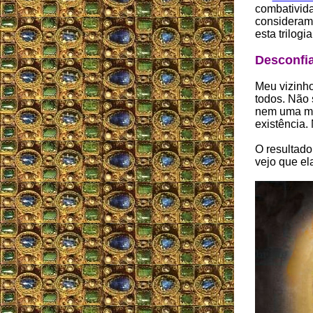
combatividad
consideram
esta trilogi
Desconfia
Meu vizinh
todos. Não 
nem uma man
existência.
O resultad
vejo que el