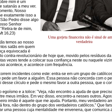
sobre mim é um
e satanás a meu ver.
omento, Nosso
e exatamente isso a
 São Pedro disse algo
Nosso Senhor
"Retira-te de mim,
Mt 16,23)
Uma gorjeta financeira não é sinal de a
verdadeira
tãs temos ao nosso
ntos satãs em quem
nça equivocada é
lo contra-revolucionário de hoje que, movido pelos resíduos da
ntas vezes tende a colocar sua confiança neste ou naquele vizi
sso acontece, e acontece com frequência.
orrem incidentes como este: entra-se em um grupo de católico
e pede um favor a alguém. Essa pessoa não concorda com o pe
i desse círculo e pede o mesmo favor a outra pessoa, que o co
 egoísmo e a tolice: "Veja, não encontro a ajuda de que precis
ntre meus irmãos. Em vez disso, encontro-a nesses outros. Agor
iro irmão é aquele que me ajuda. Portanto, meu verdadeiro a
lá fora, não dentro do grupo dos verdadeiros católicos.” Que far
tar uma pessoa cuja mentalidade me envenena, que comunica a