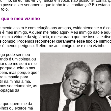
eu filho, se eu não vir vigilância em você, não posso ter confian
 posso dizer seriamente que tenho total confiança? Eu estaria
tolo.
 que é meu vizinho
stemente assim é com relação aos amigos, evidentemente o é c
 é meu inimigo. A quem me refiro aqui? Meu inimigo não é aqu
 mim a virtude da vigilância, o descarado que me insulta e disc
 comigo. Podemos reconhecer claramente esse tipo de inimigo
le é menos perigoso. Refiro-me ao inimigo que é meu vizinho.
igo pode ser meu
ando é um colega ou
iar que me sorri e me
 porque queira o meu
 bem, mas porque quer
ha simpatia para
tir na minha alma,
nos secretamente, as
eopagãs da
orque quem me dá
lhos ou exerce má