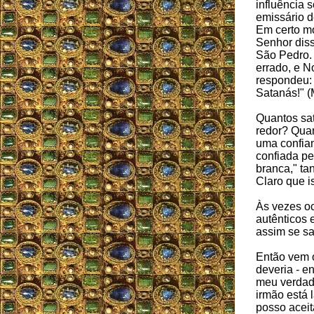
influência 
emissário d
Em certo m
Senhor diss
São Pedro.
errado, e 
respondeu: 
Satanás!" (
Quantos sa
redor? Qua
uma confia
confiada pe
branca," ta
Claro que i
Às vezes oc
autênticos 
assim se sa
Então vem o
deveria - e
meu verdade
irmão está 
posso acei