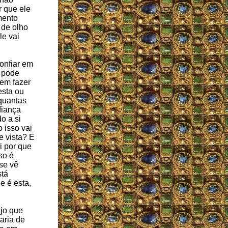
 que ele
mento
 de olho
le vai
onfiar em
 pode
em fazer
esta ou
quantas
fiança
do a si
 isso vai
e vista? E
i por que
so é
se vê
stá
e é esta,
jo que
aria de