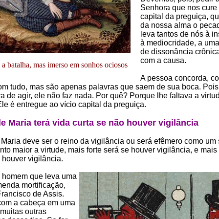
Senhora que nos cure 
capital da preguiça, qu
da nossa alma o peca
leva tantos de nós à i
à mediocridade, a uma
de dissonância crônic
com a causa.
a a batalha, mas imerso em sonhos ociosos
A pessoa concorda, co
om tudo, mas são apenas palavras que saem de sua boca. Poi
a de agir, ele não faz nada. Por quê? Porque lhe faltava a virtu
Ele é entregue ao vício capital da preguiça.
e Maria terá vida curta se não houver vigilância
Maria deve ser o reino da vigilância ou será efêmero como um
to maior a virtude, mais forte será se houver vigilância, e mais 
 houver vigilância.
 homem que leva uma
menda mortificação,
rancisco de Assis.
com a cabeça em uma
 muitas outras