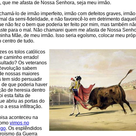
, que me afasta de Nossa Senhora, seja meu irmão.
chamá-lo de irmão imperfeito, irmão com defeitos graves, irmão 
z mal da semi-fidelidade, e não favorecê-lo em detrimento daque
ue não fez o bem que poderia ter feito por mim, mas também não
aste para o mal. Não chamarei quem me afasta de Nossa Senh
minha Mãe, de meu irmão. Isso seria egoísmo, colocar meu próp
o centro de tudo.
es os tolos católicos
e caminho errado!
sultado? Os veteranos
Revolução sabem
e nossas maiores
s tem sido persuadir
s de que poderia haver
ação de heresia dentro
oi esta falta de
que abriu as portas do
o a essa infiltração.
isa aconteceu na
como
vimos no
igo
. Os esplêndidos
eroísmo da Guerra