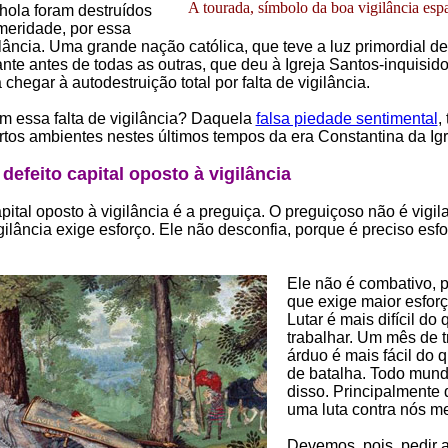
A tourada, símbolo da boa vigilância esp
hola foram destruídos
meridade, por essa
gilância. Uma grande nação católica, que teve a luz primordial d
ante antes de todas as outras, que deu à Igreja Santos-inquisid
chegar à autodestruição total por falta de vigilância.
 essa falta de vigilância? Daquela
falsa piedade sentimental
,
tos ambientes nestes últimos tempos da era Constantina da Igr
defeito capital oposto à vigilância
pital oposto à vigilância é a preguiça. O preguiçoso não é vigila
gilância exige esforço. Ele não desconfia, porque é preciso esf
Ele não é combativo, 
que exige maior esforço
Lutar é mais difícil do 
trabalhar. Um mês de 
árduo é mais fácil do 
de batalha. Todo mun
disso. Principalmente
uma luta contra nós m
Devemos, pois, pedir 