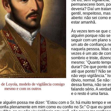
permanecerei bom, por
deveria? Daí um trata
gentil, respeitoso, mas
aberto: não sei como e
estar amanhã.
Às vezes tem-se que c
alguém porque não se
seguir com um plano s
um ato de confiança n
naquela pessoa. Mas 
vezes é um ato de con
sombrio e triste, dizen
mesmo: "Quanto tempo
durar? De que ponto d
até que ponto? Não se
não vejo vigilância.” Is
óbvio, normal. Se não 
o de Loyola, modelo de vigilância consigo
dessa forma, não se e
mesmo e com os outros
falando sério. A verdad
e o resto é uma farsa.
 alguém possa me dizer: "Estou com o Sr. há muito tempo e ve
onfia plenamente em mim como eu confio no Sr.” O que eu gost