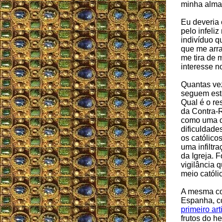
minha alma
Eu deveria 
pelo infeli
indivíduo q
que me arr
me tira de 
interesse n
Quantas vez
seguem est
Qual é o re
da Contra-
como uma d
dificuldade
os católico
uma infiltr
da Igreja. F
vigilância 
meio católic
A mesma co
Espanha, 
primeiro art
frutos do h