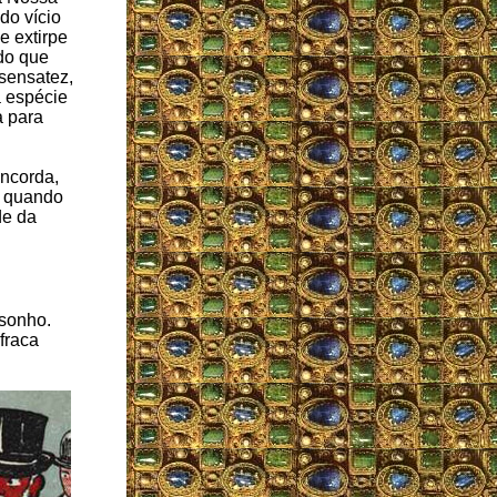
do vício
e extirpe
do que
nsensatez,
 espécie
a para
ncorda,
s quando
de da
 sonho.
fraca