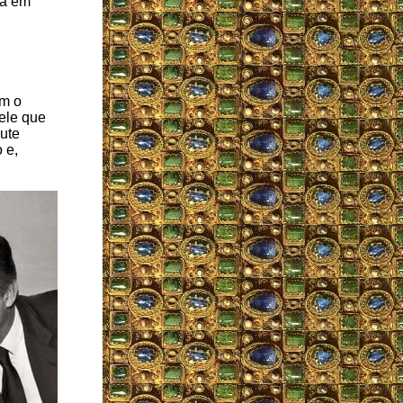
ça em
om o
ele que
ute
 e,