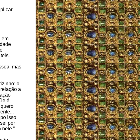
plicar
e em
ldade
de
teis.
ssoa, mas
izinho: o
 relação a
iação
Ele é
 quero
ente...
po isso
sei por
 nele.”
 não