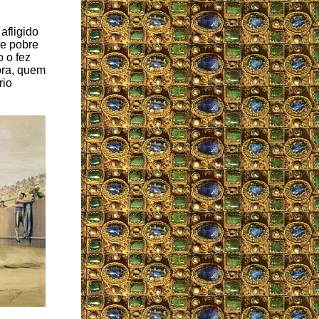
afligido
le pobre
 o fez
ora, quem
rio