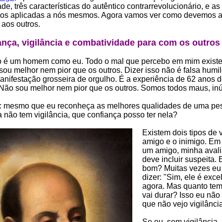
e, três características do autêntico contrarrevolucionário, e as
os aplicadas a nós mesmos. Agora vamos ver como devemos a
a aos outros.
nça, vigilância e combatividade para com os outros
o é um homem como eu. Todo o mal que percebo em mim exist
sou melhor nem pior que os outros. Dizer isso não é falsa humi
ifestação grosseira de orgulho. É a experiência de 62 anos 
 Não sou melhor nem pior que os outros. Somos todos maus, inú
o: mesmo que eu reconheça as melhores qualidades de uma pe
a não tem vigilância, que confiança posso ter nela?
Existem dois tipos de v
amigo e o inimigo. Em
um amigo, minha aval
deve incluir suspeita. 
bom? Muitas vezes eu
dizer: "Sim, ele é excel
agora. Mas quanto tem
vai durar? Isso eu não 
que não vejo vigilância
Se eu, sem vigilância,