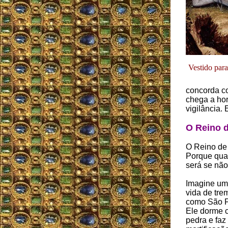
Vestido par
concorda c
chega a hor
vigilância. 
O Reino d
O Reino de 
Porque quan
será se não
Imagine um
vida de tre
como São F
Ele dorme 
pedra e faz