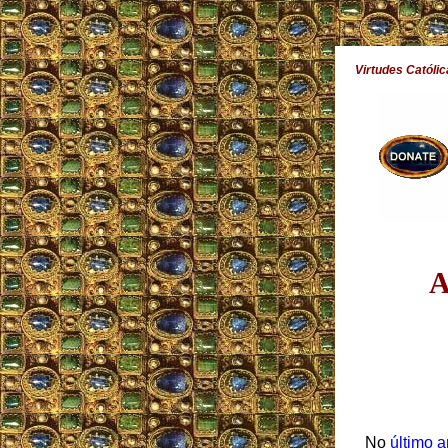
Virtudes Católic
A
No
último a