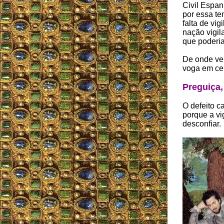
Civil Espan
por essa te
falta de vi
nação vigil
que poderia 
De onde vem
voga em cer
Preguiça, 
O defeito ca
porque a vi
desconfiar.