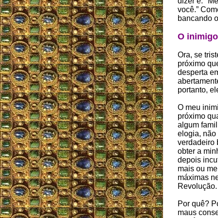
dizer é: "M
você.” Como
bancando o 
O inimigo
Ora, se tri
próximo que
desperta em
abertamente
portanto, e
O meu inim
próximo qu
algum famil
elogia, não
verdadeiro
obter a min
depois incu
mais ou me
máximas n
Revolução.
Por quê? P
maus conse