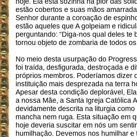
hoje. Ela está sozinha na pior das sol
estão cobertos e suas mãos amarrad
Senhor durante a coroação de espinho
estão aqueles que A golpeiam e ridicu
perguntando: “Diga-nos qual deles te b
tornou objeto de zombaria de todos os
No meio desta usurpação do Progressi
foi traída, desfigurada, destroçada e 
próprios membros. Poderíamos dizer 
instituição mais desprezada na terra ho
Apesar desta condição deplorável, Ela
a nossa Mãe, a Santa Igreja Católica 
devidamente descrita na liturgia com
mancha nem ruga. Esta situação em q
hoje deveria suscitar em nós um sent
humilhação. Devemos nos humilhar e te