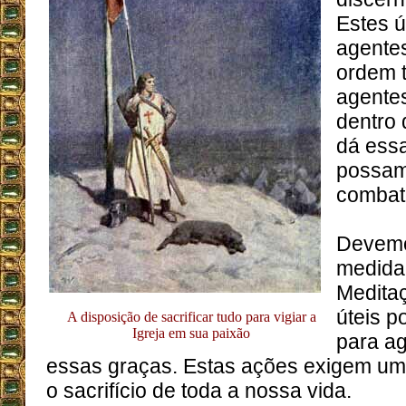
Estes ú
agente
ordem 
agente
dentro 
dá ess
possam
combate
Devemo
medida 
Medita
úteis 
A disposição de sacrificar tudo para vigiar a
Igreja em sua paixão
para ag
essas graças. Estas ações exigem uma
o sacrifício de toda a nossa vida.