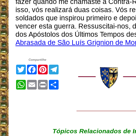
fazer quando me chamaste à Contra-
isso, vós realizará duas coisas. Vós r
soldados que inspirou primeiro e depo
vencer esta guerra. Ressuscitai-nos, d
dos Apóstolos dos Últimos Tempos des
Abrasada de São Luís Grignion de Mon
Compartilhe
Twitter
Facebook
Pinterest
Telegram
WhatsApp
Email
Print
Share
Tópicos Relacionados de I