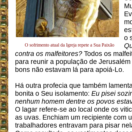
Mu
Ev
mo
es
o 
Qu
O sofrimento atual da Igreja repete a Sua Paixão
contra os malfeitores?
Todos os malfei
para reunir a população de Jerusalém 
bons não estavam lá para apoiá-Lo.
Há outra profecia que também lamenta
bonita o Seu isolamento:
Eu pisei sozi
nenhum homem dentre os povos esta
O lagar refere-se ao local onde os vi
as uvas. Enchiam um recipiente com u
trabalhadores entravam para pisar ne