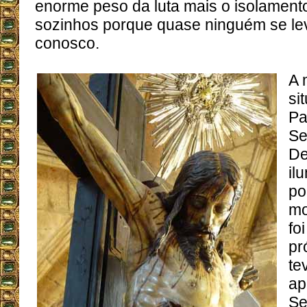
enorme peso da luta mais o isolamento
sozinhos porque quase ninguém se lev
conosco.
A 
si
Pa
Se
De
il
po
mo
fo
pr
te
ap
Se