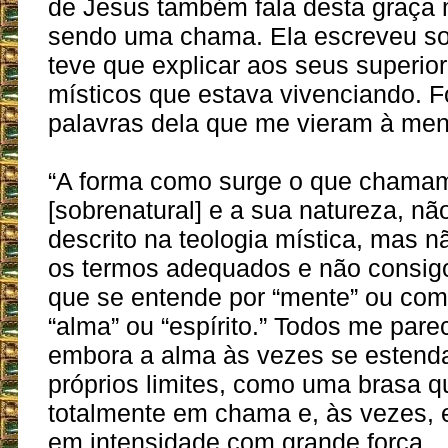
de Jesus também fala desta graça 
sendo uma chama. Ela escreveu so
teve que explicar aos seus superi
místicos que estava vivenciando. 
palavras dela que me vieram à men
“A forma como surge o que chama
[sobrenatural] e a sua natureza, não
descrito na teologia mística, mas n
os termos adequados e não consig
que se entende por “mente” ou como
“alma” ou “espírito.” Todos me pare
embora a alma às vezes se estend
próprios limites, como uma brasa q
totalmente em chama e, às vezes, 
em intensidade com grande força.