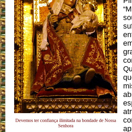
Pl
“M
so
su
en
em
gr
co
Qu
qu
mi
abr
es
at
co
Devemos ter confiança ilimitada na bondade de Nossa
Senhora
ap