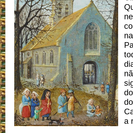
Qu
ne
co
na
Pa
to
di
nã
si
do
do
Ca
a 