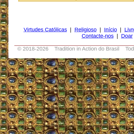
Virtudes Católicas
|
Religioso
|
Início
|
Livr
Contacte-nos
|
Doar
© 2018-
2026 Tradition in Action do Brasil Tod