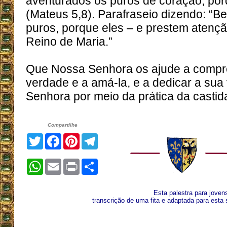
aventurados os puros de coração, po
(Mateus 5,8). Parafraseio dizendo: “
puros, porque eles – e prestem atençã
Reino de Maria.”
Que Nossa Senhora os ajude a compr
verdade e a amá-la, e a dedicar a sua 
Senhora por meio da prática da castid
Compartilhe
Twitter
Facebook
Pinterest
Telegram
WhatsApp
Email
Print
Share
Esta palestra para joven
transcrição de uma fita e adaptada para esta 