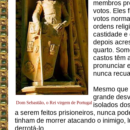
membros pr
votos. Eles 
votos norma
ordens relig
castidade e
depois acr
quarto. So
castos têm 
pronunciar e
nunca recuar
Mesmo que 
grande des
Dom Sebastião, o Rei virgem de Portugal
isolados dos
a serem feitos prisioneiros, nunca pode
tinham de morrer atacando o inimigo, 
derrotá-lo.