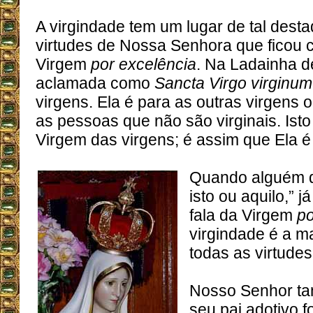
A virgindade tem um lugar de tal desta
virtudes de Nossa Senhora que ficou
Virgem
por excelência
. Na Ladainha d
aclamada como
Sancta Virgo virginum
virgens. Ela é para as outras virgens 
as pessoas que não são virginais. Isto 
Virgem das virgens; é assim que Ela é 
Quando alguém di
isto ou aquilo,” 
fala da Virgem
po
virgindade é a m
todas as virtude
Nosso Senhor ta
seu pai adotivo 