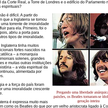
l da Corte Real, a Torre de Londres e o edifício do Parlamento 
 espirituais?
ão é difícil. A partir do
que a Inglaterra se tornou
, uma torrente de imoralidade
uir para ela. Primeiro, foi o
pois, abriu a porta para
tros tipos de imoralidade.
Inglaterra tinha muitos
dicionais fortes nascidos na
 católica – a monarquia
rimoniais solenes, grandes
es e muitas outras instituições
stória – a vida espiritual da
continuou, alimentada por
es.
ia e a força do país foram
or uma imoralidade crescente
Pregando uma liberdade anárquica
e.
paixões, os Beatles tornaram-se ído
geração inteira
aterra é expressa muito mais
m como os Beatles do que por um velho aristocrata ligado à Co