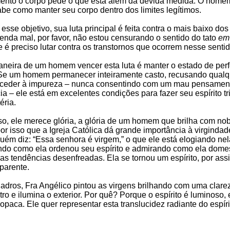
ento o corpo pede o que está além da devida medida. O home
sabe como manter seu corpo dentro dos limites legítimos.
 esse objetivo, sua luta principal é feita contra o mais baixo dos
nda mal, por favor, não estou censurando o sentido do tato
em 
 é preciso lutar contra os transtornos que ocorrem nesse sentid
neira de um homem vencer esta luta é manter o estado de perf
 Se um homem permanecer inteiramente casto, recusando qualq
 ceder à impureza – nunca consentindo com um mau pensamen
a – ele está em excelentes condições para fazer seu espírito tr
éria.
o, ele merece glória, a glória de um homem que brilha com no
 por isso que a Igreja Católica dá grande importância à virgindad
ém diz: “Essa senhora é virgem,” o que ele está elogiando nel
ndo como ela ordenou seu espírito e admirando como ela dome
s tendências desenfreadas. Ela se tornou um espírito, por assi
sparente.
dros, Fra Angélico pintou as virgens brilhando com uma clare
ro e ilumina o exterior. Por quê? Porque o espírito é luminoso,
 opaca. Ele quer representar esta translucidez radiante do espíri