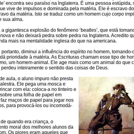
le’ encontra seu paraíso na Inglaterra. É uma pessoa estúpida, 
 que vive de impulsos e dominada pela matéria. Ele é escravo do
ravo da matéria. Isto se traduz como um homem cujo corpo im
re sua alma.
a a gigantesca explosão do fenômeno ‘beatles’, que está toman
nova e não deixará pedra sobre pedra na Inglaterra. Acredito q
nda mais na mentalidade inglesa do que na americana.
 portanto, diminui a influência do espírito no homem, tornando-o
e dá prioridade à matéria. As Escrituras chamam esse tipo de h
omo,
um homem-animal. Ele age mais como um animal do que
perdeu inteiramente o sentido das coisas de Deus.
e aula, o aluno impuro não presta
palestra. Ele pega uma mosca e
incar com ela: coloca-a no tinteiro e
 sobre uma folha de papel em
 faz maços de papel para jogar nos
os, para provocá-los ou incomodá-
de quando era criança, o
nto moral dos melhores alunos da
bom. Os piores eram aqueles que