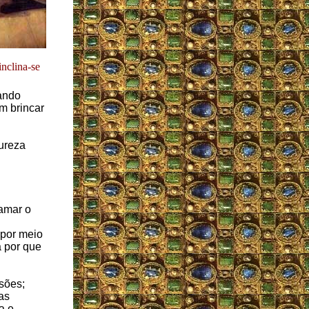
inclina-se
ando
m brincar
pureza
amar o
 por meio
a por que
sões;
as
a e