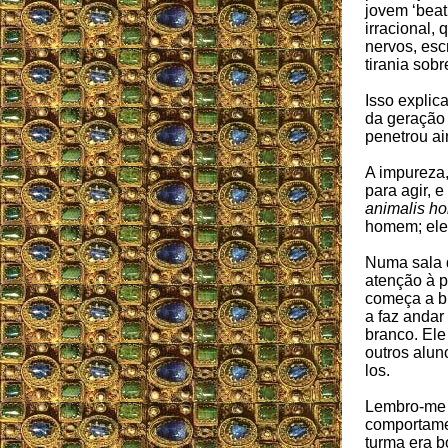
jovem ‘beat
irracional,
nervos, esc
tirania sob
Isso explic
da geração 
penetrou ai
A impureza,
para agir, 
animalis h
homem; ele 
Numa sala d
atenção à 
começa a br
a faz andar
branco. Ele
outros alun
los.
Lembro-me 
comportame
turma era 