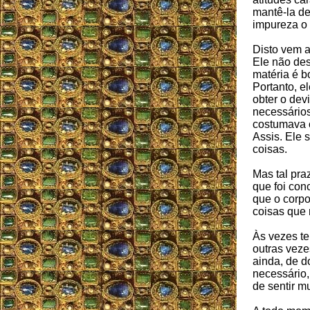
mantê-la de
impureza o
Disto vem a
Ele não des
matéria é b
Portanto, e
obter o dev
necessários
costumava 
Assis. Ele 
coisas.
Mas tal praz
que foi con
que o corp
coisas que 
Às vezes t
outras veze
ainda, de d
necessário,
de sentir m