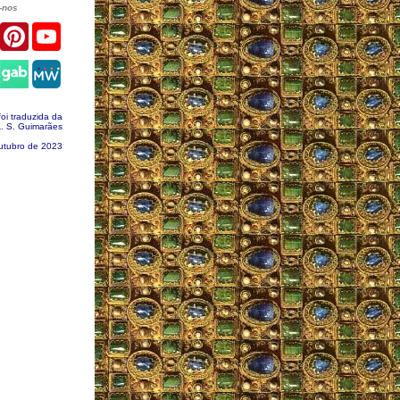
-nos
er
Facebook
Pinterest
YouTube
gram
oi traduzida da
A. S. Guimarães
utubro de 2023