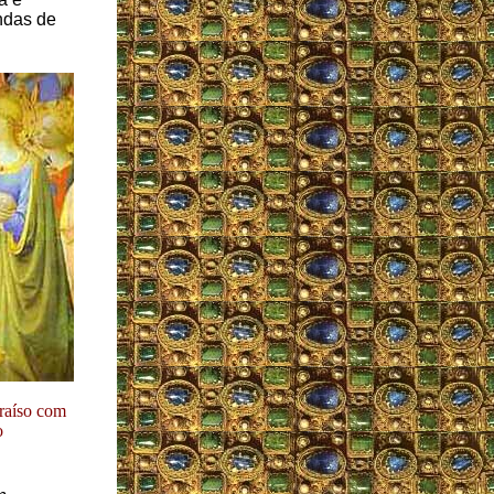
ondas de
araíso com
o