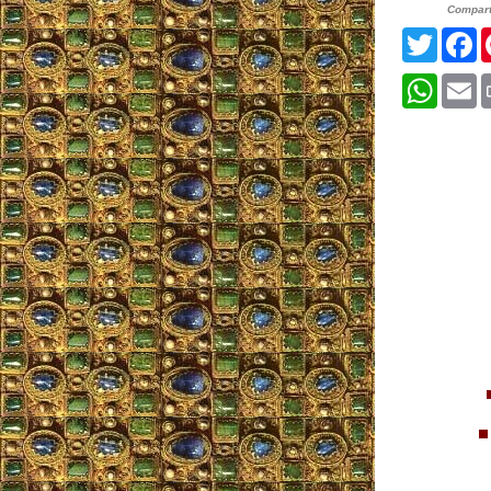
Compart
Twitter
F
Whats
E