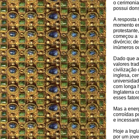
o cerimonia
possui dons
A resposta n
momento em 
protestante
começou a fl
divórcio; de
inúmeros ou
Dado que a 
valores tra
civilização
inglesa, ce
universidad
com longa hi
Inglaterra 
esses fator
Mas a energ
corroídas p
e incessant
Hoje a Ingl
por um jove