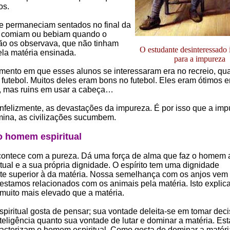
os.
e permaneciam sentados no final da
e comiam ou bebiam quando o
ão os observava, que não tinham
O estudante desinteressado 
ela matéria ensinada.
para a impureza
mento em que esses alunos se interessaram era no recreio, qu
 futebol. Muitos deles eram bons no futebol. Eles eram ótimos e
, mas ruins em usar a cabeça…
infelizmente, as devastações da impureza. É por isso que a im
ina, as civilizações sucumbem.
o homem espiritual
contece com a pureza. Dá uma força de alma que faz o homem 
itual e a sua própria dignidade. O espírito tem uma dignidade
e superior à da matéria. Nossa semelhança com os anjos vem
; estamos relacionados com os animais pela matéria. Isto explic
é muito mais elevado que a matéria.
iritual gosta de pensar; sua vontade deleita-se em tomar deci
nteligência quanto sua vontade de lutar e dominar a matéria. Est
racterizam o homem espiritual. Como gosta de dominar a matéri