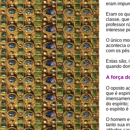
eram impur
Eram os qu
classe, qu
professor n
interesse p
O único mo
acontecia o
com os pés
Estas são, 
quando dom
A força d
O oposto a
que é espir
imensament
do espírito
o espírito 
O homem esp
tanto sua i
atitudes ca