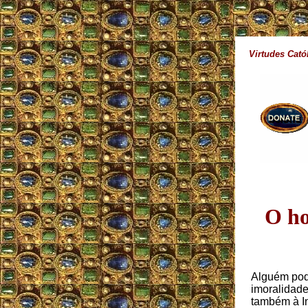
Virtudes Cató
O ho
Alguém pode
imoralidade 
também à In