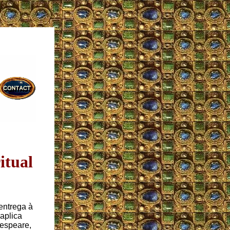
itual
entrega à
 aplica
kespeare,