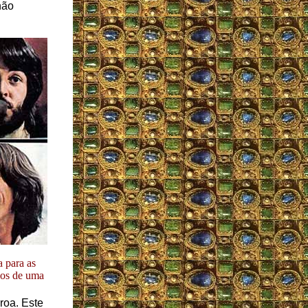
não
 para as
los de uma
roa. Este