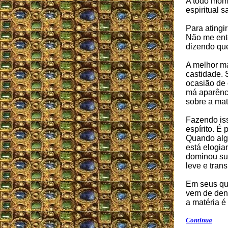
A todo mom
espiritual 
Para atingir
Não me ente
dizendo que
A melhor ma
castidade.
ocasião de
má aparênci
sobre a mat
Fazendo iss
espírito. É
Quando algu
está elogia
dominou sua
leve e tran
Em seus qua
vem de dent
a matéria é
Continua