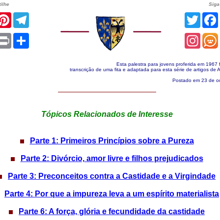
ilhe
Siga
acebook
Pinterest
Telegram
Twitt
App
mail
Print
Share
Insta
Esta palestra para jovens proferida em 1967 f
transcrição de uma fita e adaptada para esta série de artigos de 
Postado em 23 de o
Tópicos Relacionados de Interesse
Parte 1: Primeiros Princípios sobre a Pureza
Parte 2: Divórcio, amor livre e filhos prejudicados
Parte 3: Preconceitos contra a Castidade e a Virgindade
Parte 4: Por que a impureza leva a um espírito materialista
Parte 6: A força, glória e fecundidade da castidade