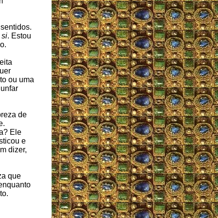
m
 sentidos.
si
. Estou
o.
eita
uer
to ou uma
iunfar
breza de
e.
a? Ele
sticou e
m dizer,
za que
 enquanto
to.