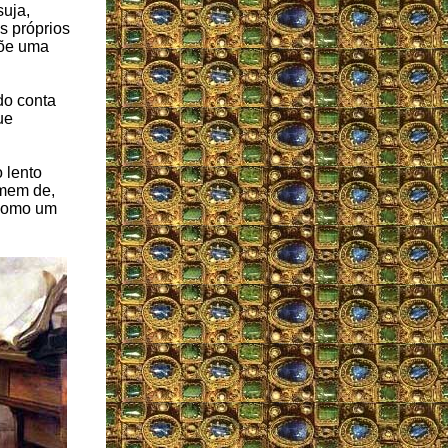
suja,
s próprios
põe uma
do conta
ue
 lento
omem de,
 como um