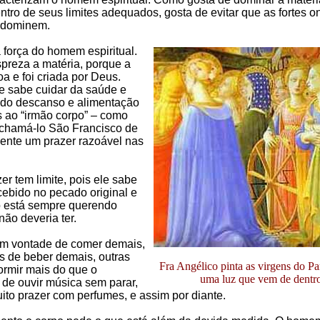
ntro de seus limites adequados, gosta de evitar que as fortes 
 dominem.
 força do homem espiritual.
preza a matéria, porque a
oa e foi criada por Deus.
le sabe cuidar da saúde e
ido descanso e alimentação
 ao “irmão corpo” – como
chamá-lo São Francisco de
sente um prazer razoável nas
er tem limite, pois ele sabe
cebido no pecado original e
o está sempre querendo
não deveria ter.
em vontade de comer demais,
s de beber demais, outras
Fra Angélico pinta as virgens do P
ormir mais do que o
uma luz que vem de dentr
 de ouvir música sem parar,
uito prazer com perfumes, e assim por diante.