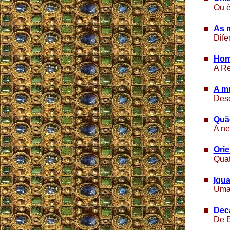
Ou é
As m
Dife
Hom
A Re
A m
Desd
Quã
A ne
Orie
Quat
Igua
Uma 
Deca
De B