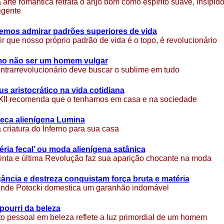
arte romântica retrata o anjo bom como espírito suave, insípid
ligente
emos admirar padrões superiores de vida
ir que nosso próprio padrão de vida é o topo, é revolucionário
o não ser um homem vulgar
ntrarrevolucionário deve buscar o sublime em tudo
s aristocrático na vida cotidiana
XII recomenda que o tenhamos em casa e na sociedade
eca alienígena Lumina
criatura do Inferno para sua casa
éria fecal’ ou moda alienígena satânica
inta e última Revolução faz sua aparição chocante na moda
ância e destreza conquistam força bruta e matéria
nde Potocki domestica um garanhão indomável
pourri da beleza
o pessoal em beleza reflete a luz primordial de um homem