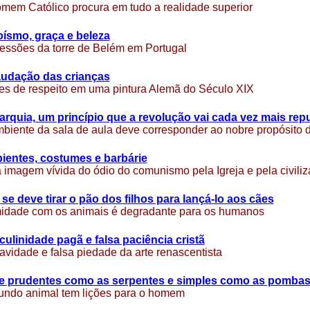
mem Católico procura em tudo a realidade superior
ísmo, graça e beleza
essões da torre de Belém em Portugal
audação das crianças
es de respeito em uma pintura Alemã do Século XIX
arquia, um princípio que a revolução vai cada vez mais re
biente da sala de aula deve corresponder ao nobre propósito
ientes, costumes e barbárie
imagem vívida do ódio do comunismo pela Igreja e pela civiliz
se deve tirar o pão dos filhos para lançá-lo aos cães
midade com os animais é degradante para os humanos
ulinidade pagã e falsa paciência cristã
avidade e falsa piedade da arte renascentista
e prudentes como as serpentes e simples como as pomba
ndo animal tem lições para o homem