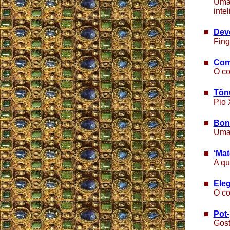
Uma 
inte
Dev
Fing
Com
O co
Tônu
Pio 
Bon
Uma 
‘Mat
A qu
Eleg
O co
Pot-
Gost