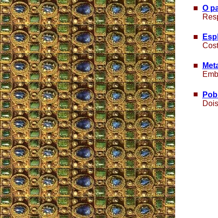
O pa
Resp
Espl
Cost
Meta
Embe
Pobr
Dois