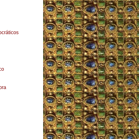
cráticos
co
ora