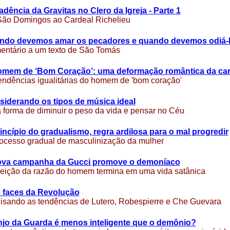
dência da Gravitas no Clero da Igreja - Parte 1
ão Domingos ao Cardeal Richelieu
ndo devemos amar os pecadores e quando devemos odiá-l
ntário a um texto de São Tomás
omem de ‘Bom Coração’: uma deformação romântica da cari
endências igualitárias do homem de 'bom coração'
iderando os tipos de música ideal
forma de diminuir o peso da vida e pensar no Céu
incípio do gradualismo, regra ardilosa para o mal progredir
ocesso gradual de masculinização da mulher
ova campanha da Gucci promove o demoníaco
jeição da razão do homem termina em uma vida satânica
s faces da Revolução
isando as tendências de Lutero, Robespierre e Che Guevara
jo da Guarda é menos inteligente que o demônio?