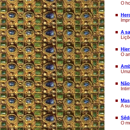
O ho
Hero
Impr
A s
Liçõ
Hier
O am
Amb
Uma 
Não 
Inti
Masc
A su
Sêd
O mu