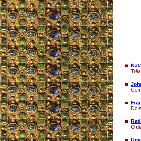
Nata
Três
Joh
Como
Fran
Dois
Reti
O de
Uma 