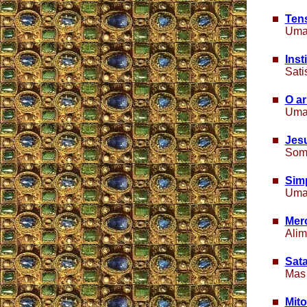
Ten
Uma 
Inst
S
at
O ar
Uma 
Jesu
Some
Simp
Uma 
Mero
Alim
Sat
Mas 
Mito