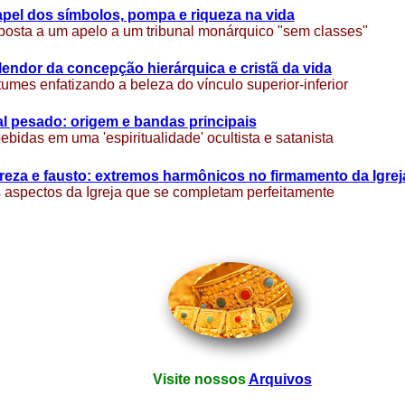
pel dos símbolos, pompa e riqueza na vida
osta a um apelo a um tribunal monárquico "sem classes"
endor da concepção hierárquica e cristã da vida
umes enfatizando a beleza do vínculo superior-inferior
l pesado: origem e bandas principais
bidas em uma 'espiritualidade' ocultista e satanista
eza e fausto: extremos harmônicos no firmamento da Igre
 aspectos da Igreja que se completam perfeitamente
Visite nossos
Arquivos