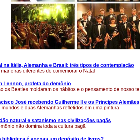
l na Itália, Alemanha e Brasil: três tipos de contemplação
 maneiras diferentes de comemorar o Natal
n Lennon, profeta do demônio
 os Beatles moldaram os hábitos e o pensamento de nosso t
cisco José recebendo Guilherme II e os Príncipes Alemães
 mundos e duas Alemanhas refletidos em uma pintura
dão natural e satanismo nas civilizações pagãs
mônio não domina toda a cultura pagã
biblioteca é apenas um depósito de livros?