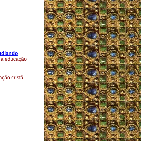
pudiando
 da educação
ação cristã
s