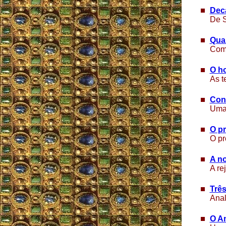
Deca
De S
Qua
Come
O h
As t
Cons
Uma 
O pr
O pr
A n
A re
Trê
Anal
O An