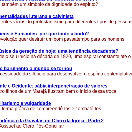
 também um símbolo da dignidade do espírito?
entalidades luterana e calvinista
rentes vícios do protestantismo para diferentes tipos de pessoa
ens e Fumantes: por que tanto alarido?
volução quer destruir um bom passatempo para os homens
úsica da geração de hoje: uma tendência decadente?
e o seu início na década de 1920, uma espiral constante até o
o barulhento o mundo se tornou
cessidade do silêncio para desenvolver o espírito contemplativ
nte e Ocidente: sábia interpenetração de valores
ro filhos de um Marajá ilustram bem o início dessa troca
litarismo e vulgaridade
forma prática de compreendê-los e combatê-los
dência da Gravitas no Clero da Igreja - Parte 2
ossuet ao Clero Pós-Conciliar