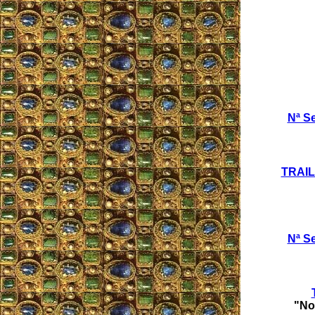
Nª S
TRAIL
Nª S
"No