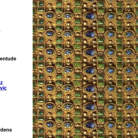
ã
ventude
ez
vic
rdens