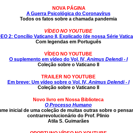
NOVA PÁGINA
A Guerra Psicológica do Coronavírus
Todos os fatos sobre a chamada pandemia
VÍDEO NO YOUTUBE
EO 2: Concílio Vaticano II, Explicado (de nossa Série Vatica
Com legendas em Português
VÍDEO NO YOUTUBE
O suplemento em vídeo do Vol.
IV,
Animus Delendi - I
Coleção sobre o Vaticano II
TRAILER NO YOUTUBE
Em breve: Um vídeo sobre o Vol.
IV,
Animus Delendi - I
Coleção sobre o Vaticano II
Novo livro em Nossa Biblioteca
O Processo Humano
ume inicial de uma coleção de muitas outras sobre o pens
contrarrevolucionário do Prof. Plinio
Atila S. Guimarães