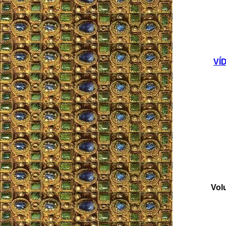
VÍD
Vol