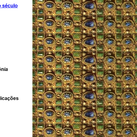
o século
nia
licações