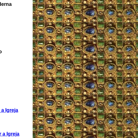
derna
o
a Igreja
 a Igreja