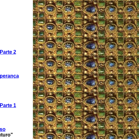
Parte 2
sperança
Parte 1
sso
turo"