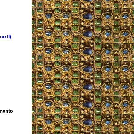
no II)
amento