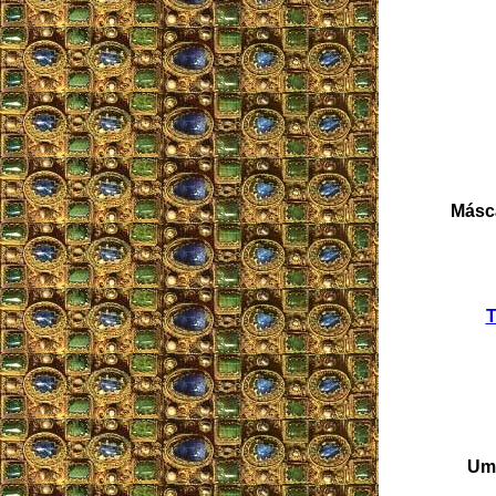
Másca
T
Uma