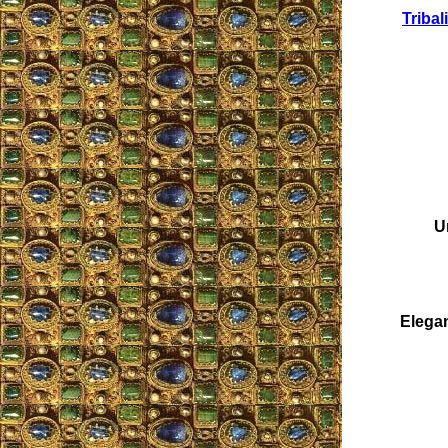
Triba
U
Elegan