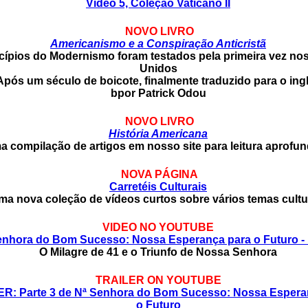
Video 5, Coleção Vaticano II
NOVO LIVRO
Americanismo e a Conspiração Anticristã
cípios do Modernismo foram testados pela primeira vez no
Unidos
Após um século de boicote, finalmente traduzido para o ing
bpor Patrick Odou
NOVO LIVRO
História Americana
 compilação de artigos em nosso site para leitura aprofu
NOVA PÁGINA
Carretéis Culturais
ma nova coleção de vídeos curtos sobre vários temas cultu
VIDEO NO YOUTUBE
enhora do Bom Sucesso: Nossa Esperança para o Futuro - 
O Milagre de 41 e o Triunfo de Nossa Senhora
TRAILER ON YOUTUBE
R: Parte 3 de Nª Senhora do Bom Sucesso: Nossa Espera
o Futuro