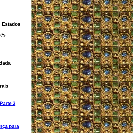
s Estados
lês
ndada
rais
Parte 3
nça para