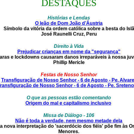
DESTAQUES
Histórias e Lendas
O leão de Dom João d’Áustria
Símbolo da vitória da ordem católica sobre a besta do Isl
José Raunelli Cruz, Peru
Direito à Vida
Prejudicar crianças em nome da "segurança"
ras e lockdowns causaram danos irreparáveis ​​à nossa ju
Phillip Mericle
Festas de Nosso Senhor
Transfiguração de Nosso Senhor - 6 de Agosto - Pe. Alvar
ransfiguração de Nosso Senhor - 6 de Agosto - Pe. Sreteno
O que as pessoas estão comentando
Origem do mal e capitalismo inclusivo
Missa de Diálogo - 106
Não é toda a verdade, nem mesmo metade dela
 nova interpretação do 'sacerdócio dos fiéis' põe fim às O
Menores.