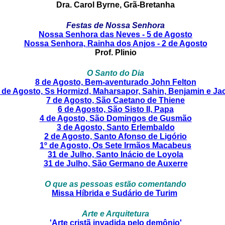
Dra. Carol Byrne, Grã-Bretanha
Festas de Nossa Senhora
Nossa Senhora das Neves - 5 de Agosto
Nossa Senhora, Rainha dos Anjos - 2 de Agosto
Prof. Plinio
O Santo do Dia
8 de Agosto, Bem-aventurado John Felton
 de Agosto, Ss Hormizd, Maharsapor, Sahin, Benjamin e Ja
7 de Agosto, São Caetano de Thiene
6 de Agosto, São Sisto II, Papa
4 de Agosto, São Domingos de Gusmão
3 de Agosto, Santo Erlembaldo
2 de Agosto, Santo Afonso de Ligório
1º de Agosto, Os Sete Irmãos Macabeus
31 de Julho, Santo Inácio de Loyola
31 de Julho, São Germano de Auxerre
O que as pessoas estão comentando
Missa Híbrida e Sudário de Turim
Arte e Arquitetura
'Arte cristã invadida pelo demônio'