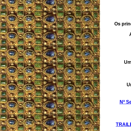
Os prin
Uma
U
Nª S
TRAILE