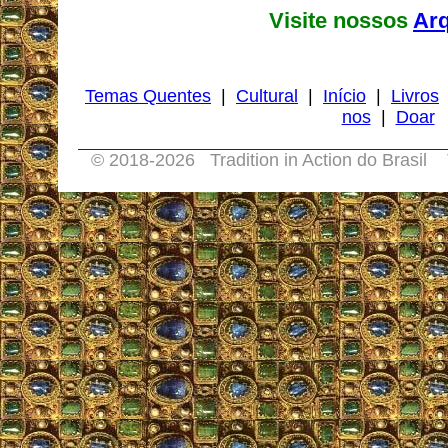
Visite nossos
Ar
Temas Quentes
|
Cultural
|
Início
|
Livros
nos
|
Doar
© 2018-
2026 Tradition in Action do Brasil