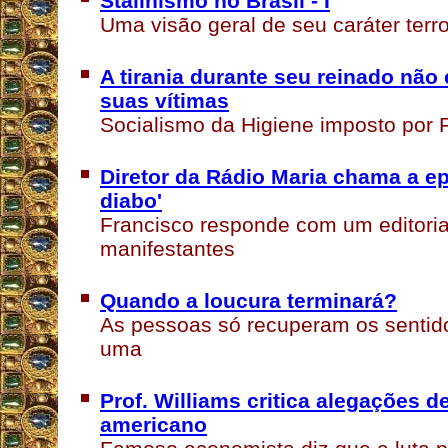
Stalinismo no Brasil - I
Uma visão geral de seu caráter terror
A tirania durante seu reinado não
suas vítimas
Socialismo da Higiene imposto por F
Diretor da Rádio Maria chama a e
diabo'
Francisco responde com um editoria
manifestantes
Quando a loucura terminará?
As pessoas só recuperam os sentid
uma
Prof. Williams critica alegações d
americano